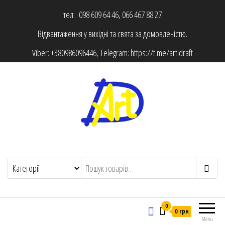
тел: 098 609 64 46, 066 467 88 27
Відвантаження у вихідні та свята за домовленістю.
Viber:
+380986096446
, Telegram:
https://t.me/artidraft
0
0 грн
Menu