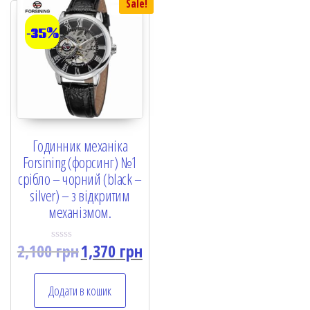
Sale!
-35%
Годинник механіка
Forsining (форсинг) №1
срібло – чорний (black –
silver) – з відкритим
механізмом.
2,100
грн
1,370
грн
R
a
t
e
Додати в кошик
d
0