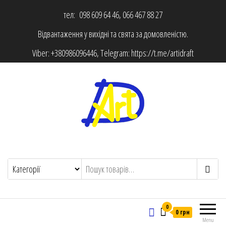
тел: 098 609 64 46, 066 467 88 27
Відвантаження у вихідні та свята за домовленістю.
Viber:
+380986096446
, Telegram:
https://t.me/artidraft
0
0 грн
Menu