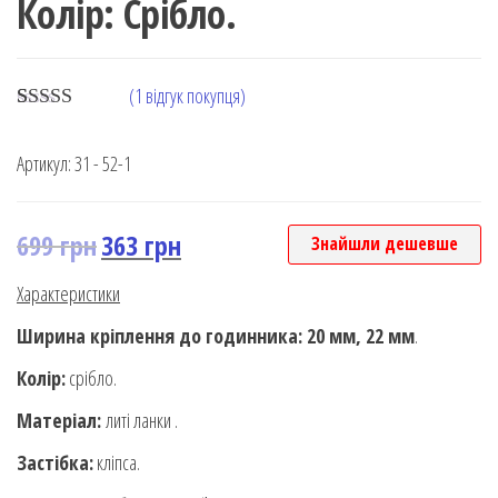
Колір: Срібло.
(
1
відгук покупця)
Rated
1
5.00
out of 5
Артикул:
31 - 52-1
based on
customer
rating
699
грн
363
грн
Знайшли дешевше
Характеристики
Ширина кріплення до годинника: 20 мм, 22 мм
.
Колір:
срібло.
Матеріал:
литі ланки .
Застібка:
кліпса.