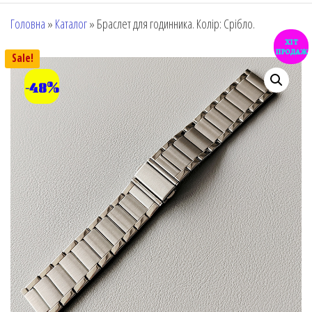
Головна
»
Каталог
»
Браслет для годинника. Колір: Срібло.
хіт
продаж
Sale!
-48%