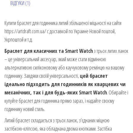
ВІДГУКИ (1)
Купити браслет для годинника литий збільшеноі міцьності на сайти
https://artdraft.com.ua/ с доставкой по Украине Новой поштой,
Укрпоштой и т.д.
Браслет для класичних та Smart Watch
з трьох литих ланок
– це універсальний аксесуар, який може стати відмінною
альтернативою силіконовому або каучуковому ремінцю на вашому
годиннику. Завдяки своїй універсальності,
цей браслет
ідеально підходить для годинників як кварцевих чи
механічних, так і для будь-яких Smart Watch
. Обирайте і
купуйте браслет для годинника прямо зараз, і надайте своєму
годиннику новий стиль.
Литий браслет складається з трьох ланок, з’єднаних міцною
застібкою-кліпсою, яка обладнана двома кнопками. Застібка