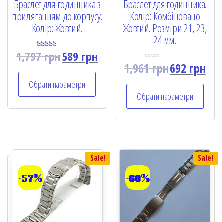
Браслет для годинника з
Браслет для годинника.
приляганням до корпусу.
Колір: Комбіновано
Колір: Жовтий.
Жовтий. Розміри 21, 23,
24 мм.
1,797
грн
589
грн
Rated
5.00
1,961
грн
692
грн
R
out of 5
a
t
Обрати параметри
e
Обрати параметри
d
0
o
u
t
o
f
5
Sale!
Sale!
-57%
-60%