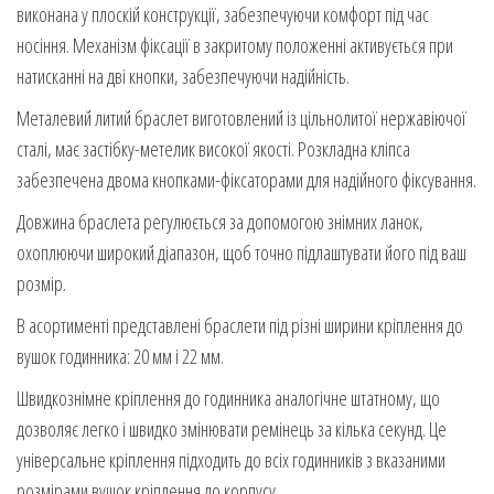
виконана у плоскій конструкції, забезпечуючи комфорт під час
носіння. Механізм фіксації в закритому положенні активується при
натисканні на дві кнопки, забезпечуючи надійність.
Металевий литий браслет виготовлений із цільнолитої нержавіючої
сталі, має застібку-метелик високої якості. Розкладна кліпса
забезпечена двома кнопками-фіксаторами для надійного фіксування.
Довжина браслета регулюється за допомогою знімних ланок,
охоплюючи широкий діапазон, щоб точно підлаштувати його під ваш
розмір.
В асортименті представлені браслети під різні ширини кріплення до
вушок годинника: 20 мм і 22 мм.
Швидкознімне кріплення до годинника аналогічне штатному, що
дозволяє легко і швидко змінювати ремінець за кілька секунд. Це
універсальне кріплення підходить до всіх годинників з вказаними
розмірами вушок кріплення до корпусу.