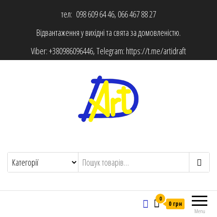
тел: 098 609 64 46, 066 467 88 27
Відвантаження у вихідні та свята за домовленістю.
Viber:
+380986096446
, Telegram:
https://t.me/artidraft
0
0 грн
Menu