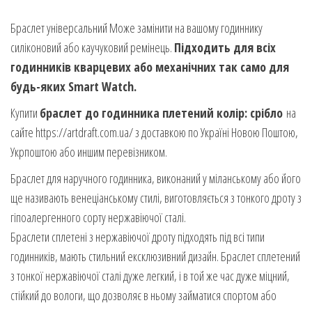
Браслет універсальний Може замінити на вашому годиннику
силіконовий або каучуковий ремінець.
Підходить для всіх
годинників кварцевих або механічних так само для
будь-яких Smart Watch.
Купити
браслет до годинника плетений колір: срібло
на
сайте https://artdraft.com.ua/ з доставкою по Україні Новою Поштою,
Укрпоштою або иншим перевізником.
Браслет для наручного годинника, виконаний у міланському або його
ще називають венеціанському стилі, виготовляється з тонкого дроту з
гіпоалергенного сорту нержавіючої сталі.
Браслети сплетені з нержавіючої дроту підходять під всі типи
годинників, мають стильний ексклюзивний дизайн. Браслет сплетений
з тонкої нержавіючої сталі дуже легкий, і в той же час дуже міцний,
стійкий до вологи, що дозволяє в ньому займатися спортом або