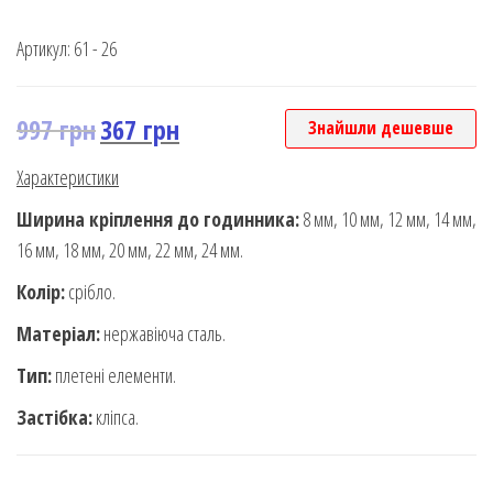
Rated
4
5.00
out of 5
Артикул:
61 - 26
based on
customer
rating
997
грн
367
грн
Знайшли дешевше
Характеристики
Ширина кріплення до годинника:
8 мм, 10 мм, 12 мм, 14 мм,
16 мм, 18 мм, 20 мм, 22 мм, 24 мм.
Колір:
срібло.
Матеріал:
нержавіюча сталь.
Тип:
плетені елементи.
Застібка:
кліпса.