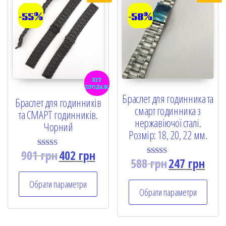
-55%
-58%
хіт
продаж
Браслет для годинника та
Браслет для годинників
смарт годинника з
та СМАРТ годинників.
нержавіючої сталі.
Чорний
Розмір: 18, 20, 22 мм.
901
грн
402
грн
Rated
588
грн
247
грн
5.00
Rated
out of 5
5.00
out of 5
Обрати параметри
Обрати параметри