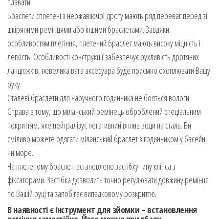
плавати.
Браслети сплетені з нержавіючої дроту мають ряд переваг перед зі
шкіряними ремінцями або іншими браслетами. Завдяки
особливостям плетіння, плетений браслет мають високу міцність і
легкість. Особливості конструкції забезпечує рухливість дротяних
ланцюжків, невелика вага аксесуара буде приємно охоплювати Вашу
руку.
Сталеві браслети для наручного годинника не бояться вологи.
Справа в тому, що міланський ремінець оброблений спеціальним
покриттям, яке нейтралізує негативний вплив води на сталь. Ви
сміливо можете одягати міланський браслет з годинником у басейн
чи море.
На плетеному браслеті встановлено застібку типу кліпса з
фіксаторами. Застібка дозволить точно регулювати довжину ремінця
по Вашій руці та запобігає випадковому розкриттю.
В наявності є інструмент для зйомки – встановлення
ремінця самостійно. Його можно придбати.