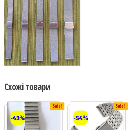
Схожі товари
Sale!
Sale!
-43%
-54%