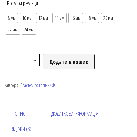
Розміри ремінця
8 мм
10 мм
12 мм
14 мм
16 мм
18 мм
20 мм
22 мм
24 мм
-
+
Додати в кошик
Категорія:
Браслети до годинників
ОПИС
ДОДАТКОВА ІНФОРМАЦІЯ
ВІДГУКИ (8)