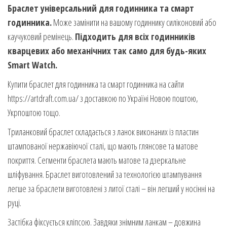
Браслет універсальний для годинника та смарт
годинника.
Може замінити на вашому годиннику силіконовий або
каучуковий ремінець.
Підходить для всіх годинників
кварцевих або механічних так само для будь-яких
Smart Watch.
Купити браслет для годинника та смарт годинника на сайти
https://artdraft.com.ua/ з доставкою по Україні Новою поштою,
Укрпоштою тощо.
Триланковий браслет складається з ланок виконаних із пластин
штампованої нержавіючої сталі, що мають глянсове та матове
покриття. Сегменти браслета мають матове та дзеркальне
шліфування. Браслет виготовлений за технологією штампування
легше за браслети виготовлені з литої сталі – він легший у носінні на
руці.
Застібка фіксується кліпсою. Завдяки знімним ланкам – довжина