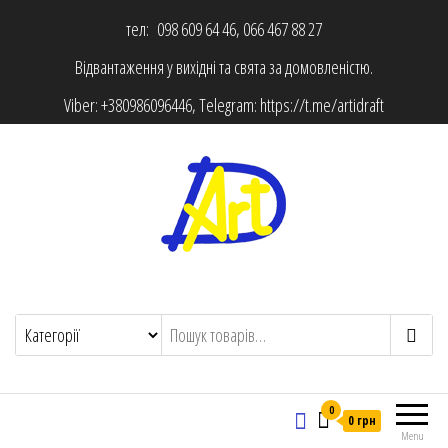
тел: 098 609 64 46, 066 467 88 27
Відвантаження у вихідні та свята за домовленістю.
Viber:
+380986096446
, Telegram:
https://t.me/artidraft
0
0 грн
Menu