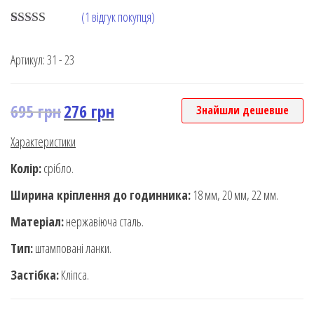
(
1
відгук покупця)
Rated
1
5.00
out of 5
Артикул:
31 - 23
based on
customer
rating
695
грн
276
грн
Знайшли дешевше
Характеристики
Колір:
срібло.
Ширина кріплення до годинника:
18 мм, 20 мм, 22 мм.
Матеріал:
нержавіюча сталь.
Тип:
штамповані ланки.
Застібка:
Кліпса.