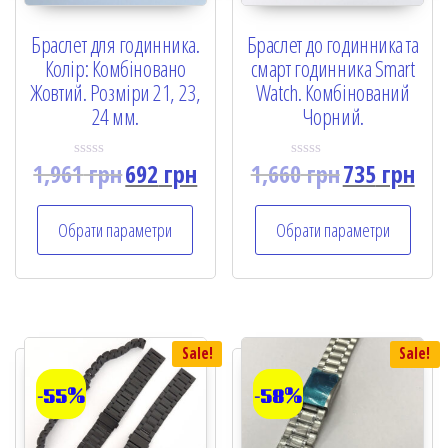
Браслет для годинника.
Браслет до годинника та
Колір: Комбіновано
смарт годинника Smart
Жовтий. Розміри 21, 23,
Watch. Комбінований
24 мм.
Чорний.
1,961
грн
692
грн
1,660
грн
735
грн
R
R
a
a
t
t
e
e
Обрати параметри
Обрати параметри
d
d
0
0
o
o
u
u
t
t
o
o
f
f
5
5
Sale!
Sale!
-55%
-58%