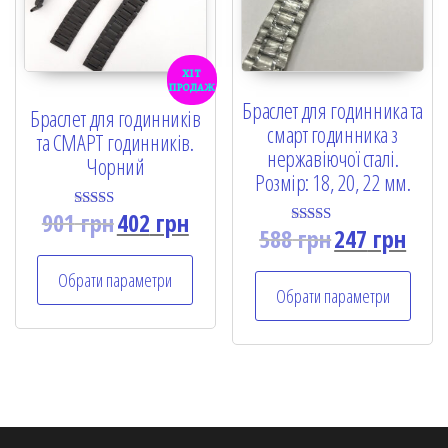
хіт
продаж
Браслет для годинника та
Браслет для годинників
смарт годинника з
та СМАРТ годинників.
нержавіючої сталі.
Чорний
Розмір: 18, 20, 22 мм.
901
грн
402
грн
Rated
588
грн
247
грн
5.00
Rated
out of 5
5.00
out of 5
Обрати параметри
Обрати параметри