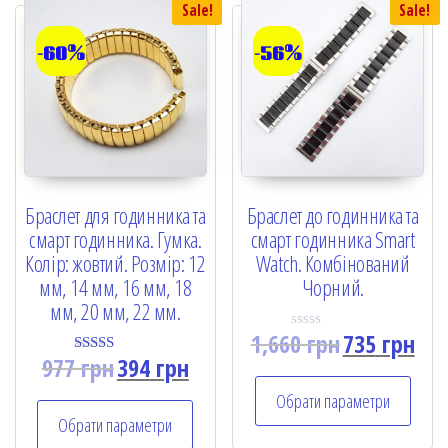
Sale!
Sale!
-60%
-56%
Браслет для годинника та
Браслет до годинника та
смарт годинника. Гумка.
смарт годинника Smart
Колір: жовтий. Розмір: 12
Watch. Комбінований
мм, 14 мм, 16 мм, 18
Чорний.
мм, 20 мм, 22 мм.
1,660
грн
735
грн
R
a
977
грн
394
грн
Rated
t
5.00
e
out of 5
Обрати параметри
d
0
Обрати параметри
o
u