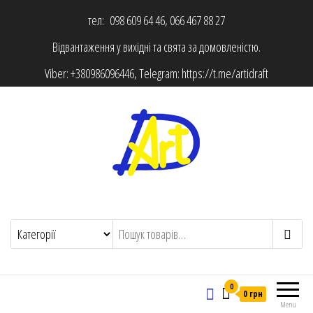
тел: 098 609 64 46, 066 467 88 27
Відвантаження у вихідні та свята за домовленістю.
Viber:
+380986096446
, Telegram:
https://t.me/artidraft
0
0 грн
Menu