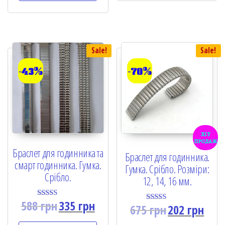
t
o
f
5
Sale!
Sale!
-43%
-70%
хіт
продаж
Браслет для годинника та
Браслет для годинника.
смарт годинника. Гумка.
Гумка. Срібло. Розміри:
Срібло.
12, 14, 16 мм.
588
грн
335
грн
Rated
675
грн
202
грн
Rated
5.00
5.00
out of 5
out of 5