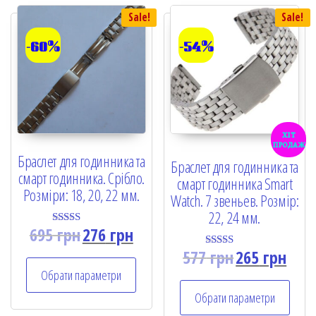
Sale!
Sale!
-60%
-54%
хіт
продаж
Браслет для годинника та
Браслет для годинника та
смарт годинника. Срібло.
смарт годинника Smart
Розміри: 18, 20, 22 мм.
Watch. 7 звеньев. Розмір:
22, 24 мм.
695
грн
276
грн
Rated
5.00
577
грн
265
грн
out of 5
Rated
5.00
Обрати параметри
out of 5
Обрати параметри