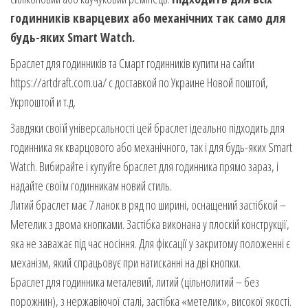
годинників кварцевих або механічних так само для
будь-яких Smart Watch.
Браслет для годинників та Смарт годинників купити на сайти
https://artdraft.com.ua/ с доставкой по Украине Новой поштой,
Укрпоштой и т.д.
Завдяки своїй універсальності цей браслет ідеально підходить для
годинника як кварцового або механічного, так і для будь-яких Smart
Watch. Вибирайте і купуйте браслет для годинника прямо зараз, і
надайте своїм годинникам новий стиль.
Литий браслет має 7 ланок в ряд по ширині, оснащений застібкой –
Метелик з двома кнопками. Застібка виконана у плоскій конструкції,
яка не заважає під час носіння. Для фіксації у закритому положенні є
механізм, який спрацьовує при натисканні на дві кнопки.
Браслет для годинника металевий, литий (цільнолитий – без
порожнин), з нержавіючої сталі, застібка «метелик», високої якості.