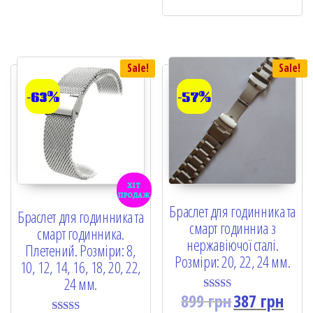
Sale!
Sale!
-63%
-57%
хіт
продаж
Браслет для годинника та
Браслет для годинника та
смарт годинниа з
смарт годинника.
нержавіючої сталі.
Плетений. Розміри: 8,
Розміри: 20, 22, 24 мм.
10, 12, 14, 16, 18, 20, 22,
24 мм.
899
грн
387
грн
Rated
5.00