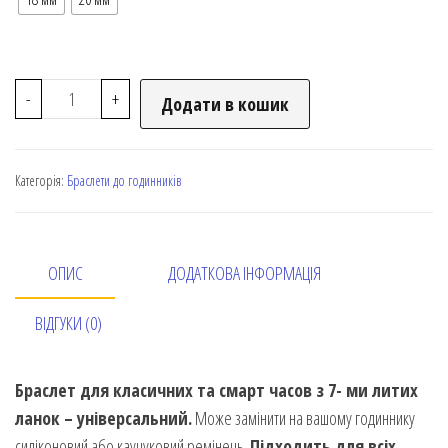
-
+
Додати в кошик
Категорія:
Браслети до годинників
ОПИС
ДОДАТКОВА ІНФОРМАЦІЯ
ВІДГУКИ (0)
Браслет для класичних та смарт часов з 7- ми литих
ланок – універсальний.
Може замінити на вашому годиннику
силіконовий або каучуковий ремінець.
Підходить для всіх