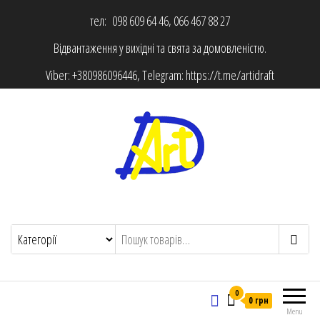
тел: 098 609 64 46, 066 467 88 27
Відвантаження у вихідні та свята за домовленістю.
Viber:
+380986096446
, Telegram:
https://t.me/artidraft
0
0 грн
Menu