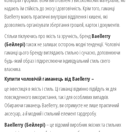
кольорах і формах. Вони виготовлені з високоякісних матеріалів, які
надають їм стійкість до зносу і довговічність. Крім того, гаманці
Baellerry мають практичні внутрішні відділення і кишені, які
дозволяють організувати зберігання грошей, карток і документів.
Стільки піклуючись про якість та зручність, бренд
Baellerry
(Бейлері)
також не залишає осторонь модні тенденції. Чоловічі
гаманці цього бренду виглядають стильно і сучасно, доповнюючи
будь-який образ і підкреслюючи індивідуальний стиль свего
власника.
Купити чоловічій гаманець від Baellerry –
це інвестиція в якість і стиль. Ці гаманці відмінно підійдуть як для
повсякденного використання, так і для особливих випадків.
Обираючи гаманець Baellerry, ви отримуєте не лише практичний
аксесуар, а й модний і стильний елемент гардеробу.
Baellerry (Бейлері)
– це відомий виробник якісних та стильних