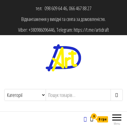
тел: 098 609 64 46, 066 467 88 27
Відвантаження у вихідні та свята за домовленістю.
Viber:
+380986096446
, Telegram:
https://t.me/artidraft
0
0 грн
Menu