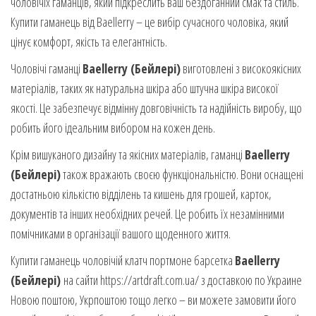
чоловічіх гаманців, який підкреслить ваш бездоганний смак та стиль.
Купити гаманець від Baellerry – це вибір сучасного чоловіка, який
цінує комфорт, якість та елегантність.
Чоловічі гаманці
Baellerry (Бейлері)
виготовлені з високоякісних
матеріалів, таких як натуральна шкіра або штучна шкіра високої
якості. Це забезпечує відмінну довговічність та надійність виробу, що
робить його ідеальним вибором на кожен день.
Крім вишуканого дизайну та якісних матеріалів, гаманці
Baellerry
(Бейлері)
також вражають своєю функціональністю. Вони оснащені
достатньою кількістю відділень та кишень для грошей, карток,
документів та інших необхідних речей. Це робить їх незамінними
помічниками в організації вашого щоденного життя.
Купити гаманець чоловічій клатч портмоне барсетка
Baellerry
(Бейлері)
на сайти https://artdraft.com.ua/ з доставкою по Украине
Новою поштою, Укрпоштою тощо легко – ви можете замовити його