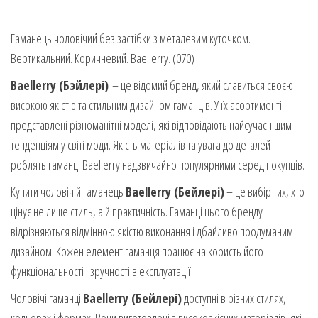
Гаманець чоловічий без застібки з металевим куточком.
Вертикальний. Коричневий. Baellerry. (070)
Baellerry (Бэйлері)
– це відомий бренд, який славиться своєю
високою якістю та стильним дизайном гаманців. У їх асортименті
представлені різноманітні моделі, які відповідають найсучаснішим
тенденціям у світі моди. Якість матеріалів та увага до деталей
роблять гаманці Baellerry надзвичайно популярними серед покупців.
Купити чоловічій гаманець
Baellerry (Бейлері)
– це вибір тих, хто
цінує не лише стиль, а й практичність. Гаманці цього бренду
відрізняються відмінною якістю виконання і дбайливо продуманим
дизайном. Кожен елемент гаманця працює на користь його
функціональності і зручності в експлуатації.
Чоловічі гаманці
Baellerry (Бейлері)
доступні в різних стилях,