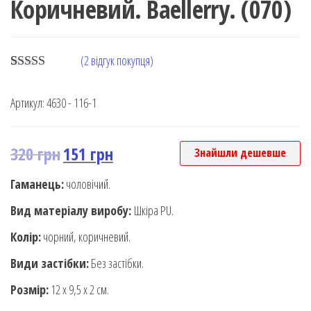
Коричневий. Baellerry. (070)
(
2
відгук покупця)
Rated
2
5.00
out of 5
Артикул:
4630 - 116-1
based on
customer
rating
320
грн
151
грн
Знайшли дешевше
Гаманець:
чоловічий.
Вид матеріалу виробу:
Шкіра PU.
Колір:
чорний, коричневий.
Види застібки:
Без застібки.
Розмір:
12 х 9,5 х 2 см.