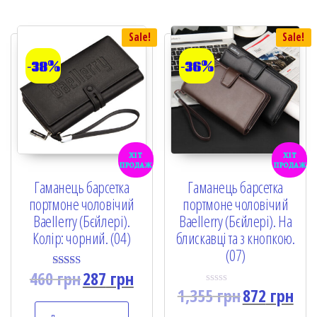
f
o
5
f
5
Sale!
Sale!
-38%
-36%
хіт
хіт
продаж
продаж
Гаманець барсетка
Гаманець барсетка
портмоне чоловічий
портмоне чоловічий
Baellerry (Бєйлері).
Baellerry (Бєйлері). На
Колір: чорний. (04)
блискавці та з кнопкою.
(07)
460
грн
287
грн
Rated
5.00
1,355
грн
872
грн
R
out of 5
a
t