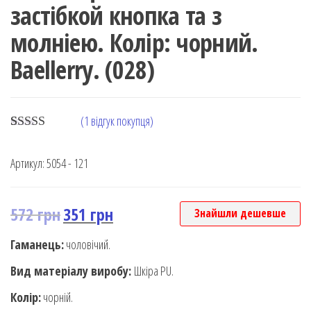
застібкой кнопка та з
молніею. Колір: чорний.
Baellerry. (028)
(
1
відгук покупця)
Rated
1
4.00
out
Артикул:
5054 - 121
of 5 based
on
customer
rating
572
грн
351
грн
Знайшли дешевше
Гаманець:
чоловічий.
Вид матеріалу виробу:
Шкіра PU.
Колір:
чорній.