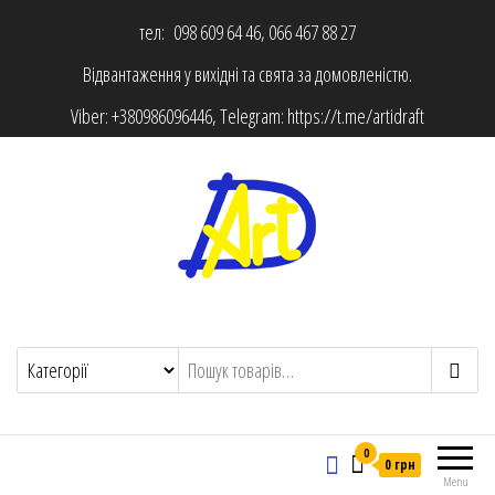
тел: 098 609 64 46, 066 467 88 27
Відвантаження у вихідні та свята за домовленістю.
Viber:
+380986096446
, Telegram:
https://t.me/artidraft
0
0 грн
Menu