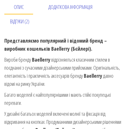
ОПИС
ДОДАТКОВА ІНФОРМАЦІЯ
ВІДГУКИ (2)
Представляємо популярний і відомий бренд –
виробник кошельків Baellerry (Бєйлері).
Вироби бренду
Baellerry
відрізняються класичним стилем в
поєднанні з сучасними дізайнерськими прийомами. Оригінальність,
елегантність і практичність аксесуарів бренду
Baellerry
давно
відомі на ринку України.
Багато моделей є найпопулярнішими і мають стійкі покупецькі
переваги.
У дизайні багатьох моделей включені молнії та фіксація від
відкривання на кнопках. Продуманними дизайнерськими рішеннями