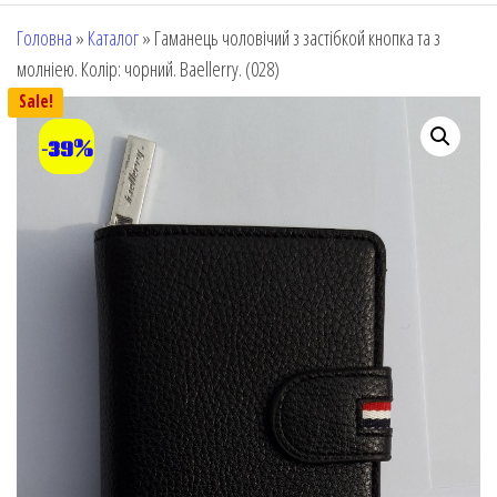
Головна
»
Каталог
»
Гаманець чоловічий з застібкой кнопка та з
молніею. Колір: чорний. Baellerry. (028)
Sale!
-39%