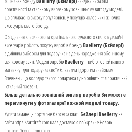
кошельки бренду
Baellerry (Бєйлері)
завдяки виразній
практичності та стильному виразному зовнішньому вигляду моделі,
що впливає на високу популярність у покупців чоловічих і жіночих
аксесуарів цього бренду.
Об’єднання класичного та оригінального сучасного стилю в дизайні
аксесуарів роблять покупку виробів бренду
Baellerry (Бєйлері)
відмінним вибором для подарунка на день народження або іншому
святковому святі. Моделі виробів
Baellerry
– вибір гостей нашого
магазину для подарунка своїм близьким і дорогим знайомим.
Впевнені, що володар такого подарунка гідно оцінить стіл практичний
і стильний презент.
Більш детально зовнішній вигляд виробів Ви можете
переглянути у фотогалереї кожной моделі товару.
Купити гаманець портмоне барсетка клатч
Бєйлері Baellerry
на
сайти https://artdraft.com.ua/ з доставкою по Украине Новою
поштою, Укрпоштою тощо.