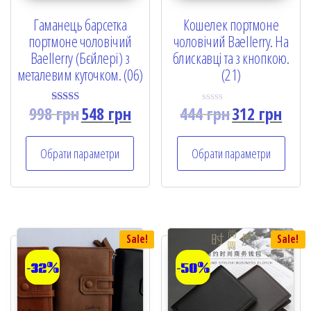
Гаманець барсетка
Кошелек портмоне
портмоне чоловічий
чоловічий Baellerry. На
Baellerry (Бєйлері) з
блискавці та з кнопкою.
металевим куточком. (06)
(21)
998
грн
548
грн
444
грн
312
грн
Rated
R
5.00
a
out of 5
t
e
Обрати параметри
Обрати параметри
d
0
o
u
t
o
f
5
Sale!
Sale!
-32%
-50%