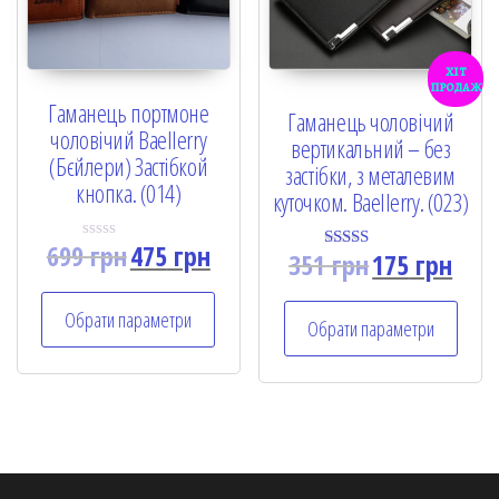
хіт
продаж
Гаманець портмоне
Гаманець чоловічий
чоловічий Baellerry
вертикальний – без
(Бєйлери) Застібкой
застібки, з металевим
кнопка. (014)
куточком. Baellerry. (023)
699
грн
475
грн
R
351
грн
175
грн
Rated
a
5.00
t
out of 5
e
Обрати параметри
d
Обрати параметри
0
o
u
t
o
f
5