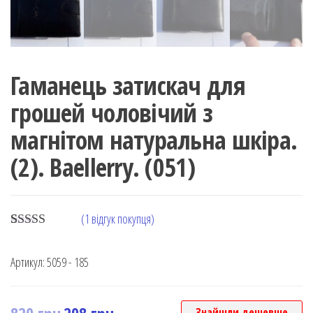
Гаманець затискач для
грошей чоловічий з
магнітом натуральна шкіра.
(2). Baellerry. (051)
(
1
відгук покупця)
Rated
1
5.00
out of 5
Артикул:
5059 - 185
based on
customer
rating
Знайшли дешевше