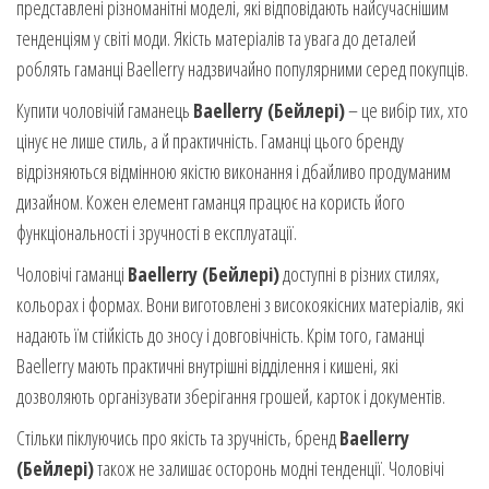
представлені різноманітні моделі, які відповідають найсучаснішим
тенденціям у світі моди. Якість матеріалів та увага до деталей
роблять гаманці Baellerry надзвичайно популярними серед покупців.
Купити чоловічій гаманець
Baellerry (Бейлері)
– це вибір тих, хто
цінує не лише стиль, а й практичність. Гаманці цього бренду
відрізняються відмінною якістю виконання і дбайливо продуманим
дизайном. Кожен елемент гаманця працює на користь його
функціональності і зручності в експлуатації.
Чоловічі гаманці
Baellerry (Бейлері)
доступні в різних стилях,
кольорах і формах. Вони виготовлені з високоякісних матеріалів, які
надають їм стійкість до зносу і довговічність. Крім того, гаманці
Baellerry мають практичні внутрішні відділення і кишені, які
дозволяють організувати зберігання грошей, карток і документів.
Стільки піклуючись про якість та зручність, бренд
Baellerry
(Бейлері)
також не залишає осторонь модні тенденції. Чоловічі