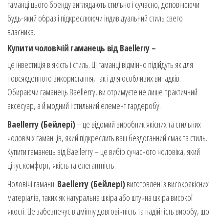
гаманці цього бренду виглядають стильно і сучасно, доповнюючи
будь-який образ і підкреслюючи індивідуальний стиль свего
власника.
Купити чоловічій гаманець від Baellerry –
це інвестиція в якість і стиль. Ці гаманці відмінно підійдуть як для
повсякденного використання, так і для особливих випадків.
Обираючи гаманець Baellerry, ви отримуєте не лише практичний
аксесуар, а й модний і стильний елемент гардеробу.
Baellerry (Бейлері)
– це відомий виробник якісних та стильних
чоловічіх гаманців, який підкреслить ваш бездоганний смак та стиль.
Купити гаманець від Baellerry – це вибір сучасного чоловіка, який
цінує комфорт, якість та елегантність.
Чоловічі гаманці
Baellerry (Бейлері)
виготовлені з високоякісних
матеріалів, таких як натуральна шкіра або штучна шкіра високої
якості. Це забезпечує відмінну довговічність та надійність виробу, що