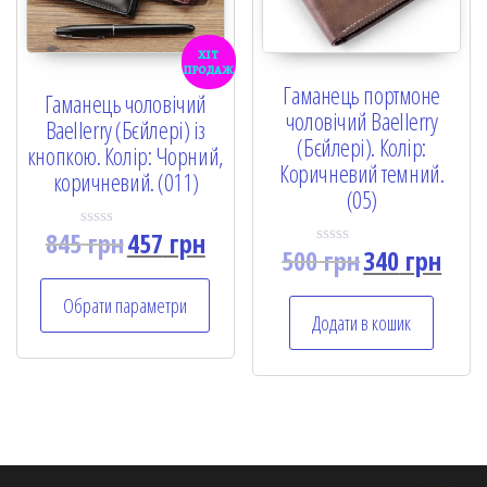
хіт
продаж
Гаманець портмоне
Гаманець чоловічий
чоловічий Baellerry
Baellerry (Бєйлері) із
(Бєйлері). Колір:
кнопкою. Колір: Чорний,
Коричневий темний.
коричневий. (011)
(05)
845
грн
457
грн
R
500
грн
340
грн
a
R
t
a
e
t
Обрати параметри
d
e
Додати в кошик
0
d
o
0
u
o
t
u
o
t
f
o
5
f
5