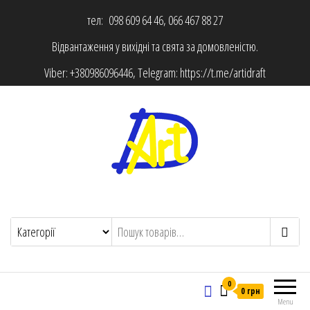
тел: 098 609 64 46, 066 467 88 27
Відвантаження у вихідні та свята за домовленістю.
Viber:
+380986096446
, Telegram:
https://t.me/artidraft
0
0 грн
Menu