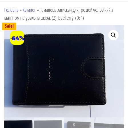
Головна
»
Каталог
»
Гаманець затискач для грошей чоловічий з
магнітом натуральна шкіра. (2). Baellerry. (051)
Sale!
-64%