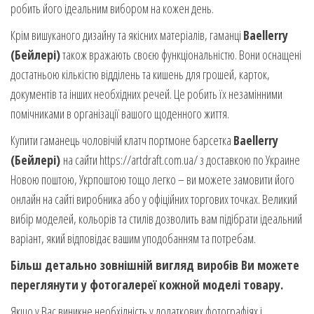
робить його ідеальним вибором на кожен день.
Крім вишуканого дизайну та якісних матеріалів, гаманці
Baellerry
(Бейлері)
також вражають своєю функціональністю. Вони оснащені
достатньою кількістю відділень та кишень для грошей, карток,
документів та інших необхідних речей. Це робить їх незамінними
помічниками в організації вашого щоденного життя.
Купити гаманець чоловічій клатч портмоне барсетка
Baellerry
(Бейлері)
на сайти https://artdraft.com.ua/ з доставкою по Украине
Новою поштою, Укрпоштою тощо легко – ви можете замовити його
онлайн на сайті виробника або у офіційних торгових точках. Великий
вибір моделей, кольорів та стилів дозволить вам підібрати ідеальний
варіант, який відповідає вашим уподобанням та потребам.
Більш детально зовнішній вигляд виробів Ви можете
переглянути у фотогалереї кожной моделі товару.
Якщо у Вас виникне необхідність у додаткових фотографіях і