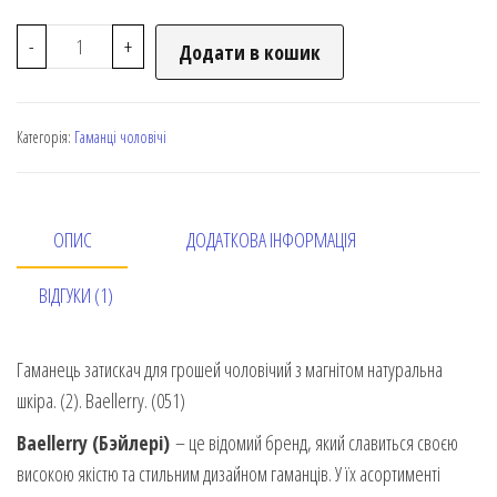
-
+
Додати в кошик
Категорія:
Гаманці чоловічі
ОПИС
ДОДАТКОВА ІНФОРМАЦІЯ
ВІДГУКИ (1)
Гаманець затискач для грошей чоловічий з магнітом натуральна
шкіра. (2). Baellerry. (051)
Baellerry (Бэйлері)
– це відомий бренд, який славиться своєю
високою якістю та стильним дизайном гаманців. У їх асортименті