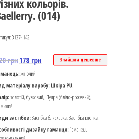
Різних кольорів.
aellerry. (014)
тикул:
3137- 142
20
грн
178
грн
Знайшли дешевше
аманець:
жіночий.
ид матеріалу виробу: Шкіра PU
.
олір:
золотій, бузковий,, Пудра (блідо-рожевий),
ожевий.
иди застібки:
Застібка блискавка, Застібка кнопка.
собливості дизайну гаманця:
Гаманець
ризонтальний.