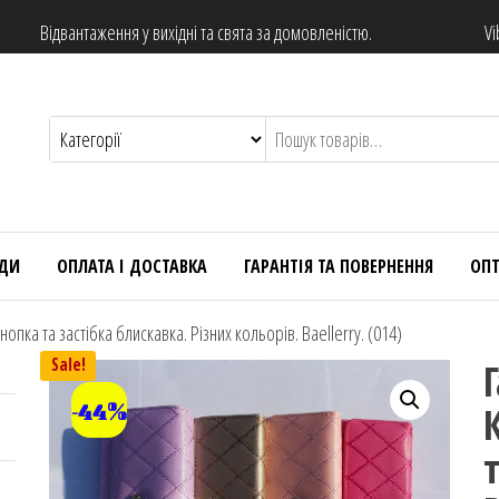
Відвантаження у вихідні та свята за домовленістю.
Vi
НДИ
ОПЛАТА І ДОСТАВКА
ГАРАНТІЯ ТА ПОВЕРНЕННЯ
ОП
пка та застібка блискавка. Різних кольорів. Baellerry. (014)
Sale!
-44%