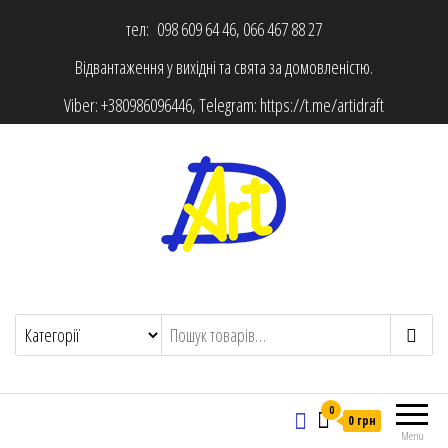
тел: 098 609 64 46, 066 467 88 27
Відвантаження у вихідні та свята за домовленістю.
Viber:
+380986096446
, Telegram:
https://t.me/artidraft
0
0 грн
Menu