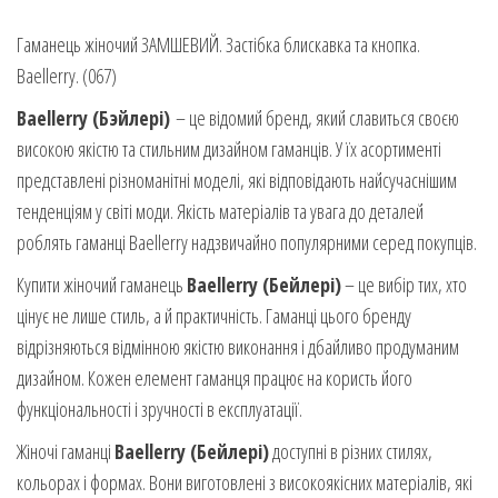
Гаманець жіночий ЗАМШЕВИЙ. Застібка блискавка та кнопка.
Baellerry. (067)
Baellerry (Бэйлері)
– це відомий бренд, який славиться своєю
високою якістю та стильним дизайном гаманців. У їх асортименті
представлені різноманітні моделі, які відповідають найсучаснішим
тенденціям у світі моди. Якість матеріалів та увага до деталей
роблять гаманці Baellerry надзвичайно популярними серед покупців.
Купити жіночий гаманець
Baellerry (Бейлері)
– це вибір тих, хто
цінує не лише стиль, а й практичність. Гаманці цього бренду
відрізняються відмінною якістю виконання і дбайливо продуманим
дизайном. Кожен елемент гаманця працює на користь його
функціональності і зручності в експлуатації.
Жіночі гаманці
Baellerry (Бейлері)
доступні в різних стилях,
кольорах і формах. Вони виготовлені з високоякісних матеріалів, які