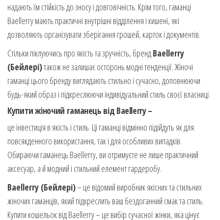
надають їм стійкість до зносу і довговічність. Крім того, гаманці
Baellerry мають практичні внутрішні відділення і кишені, які
дозволяють організувати зберігання грошей, карток і документів.
Стільки піклуючись про якість та зручність, бренд
Baellerry
(Бейлері)
також не залишає осторонь модні тенденції. Жіночі
гаманці цього бренду виглядають стильно і сучасно, доповнюючи
будь-який образ і підкреслюючи індивідуальний стиль своєї власниці.
Купити жіночий гаманець від Baellerry –
це інвестиція в якість і стиль. Ці гаманці відмінно підійдуть як для
повсякденного використання, так і для особливих випадків.
Обираючи гаманець Baellerry, ви отримуєте не лише практичний
аксесуар, а й модний і стильний елемент гардеробу.
Baellerry (Бейлері)
– це відомий виробник якісних та стильних
жіночих гаманців, який підкреслить ваш бездоганний смак та стиль.
Купити кошельок від Baellerry – це вибір сучасної жінки, яка цінує