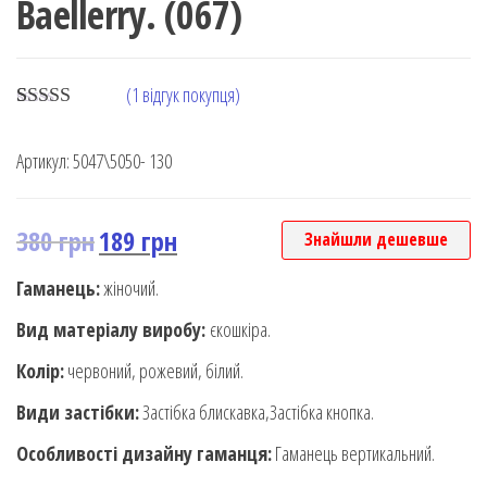
Baellerry. (067)
(
1
відгук покупця)
Rated
1
5.00
out of 5
Артикул:
5047\5050- 130
based on
customer
rating
380
грн
189
грн
Знайшли дешевше
Гаманець:
жіночий.
Вид матеріалу виробу:
єкошкіра.
Колір:
червоний, рожевий, білий.
Види застібки:
Застібка блискавка,Застібка кнопка.
Особливості дизайну гаманця:
Гаманець вертикальний.