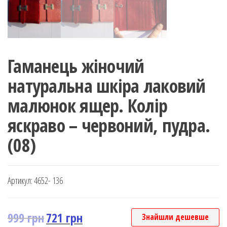
Гаманець жіночий
натуральна шкіра лаковий
малюнок ящер. Колір
яскраво – червоний, пудра.
(08)
Артикул:
4652- 136
999
грн
721
грн
Знайшли дешевше