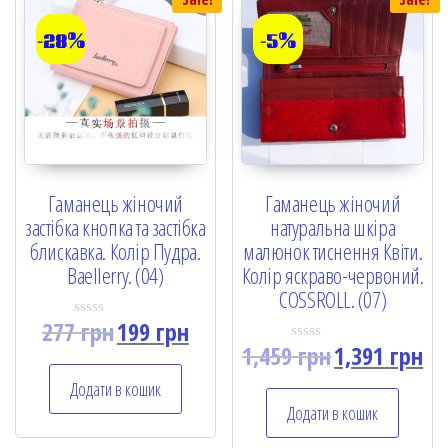
-28%
-5%
Гаманець жіночий
Гаманець жіночий
застібка кнопка та застібка
натуральна шкіра
блискавка. Колір Пудра.
малюнок тиснення Квіти.
Baellerry. (04)
Колір яскраво-червоний.
COSSROLL. (07)
277
грн
199
грн
R
a
1,459
грн
1,391
грн
R
t
a
e
t
Додати в кошик
d
e
0
Додати в кошик
d
o
0
u
o