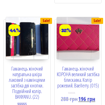
t
u
o
t
f
o
5
f
5
Sale!
Sale!
-44%
-32%
Гаманець жіночий
Гаманець жіночий
натуральна шкіра
КОРОНА великий застібка
лаковий з камінцями
блискавка. Колір
застібка дві кнопки.
рожевий. Baellerry. (015)
Подвійний колір.
BANYANU. (22)
288
грн
196
грн
R
a