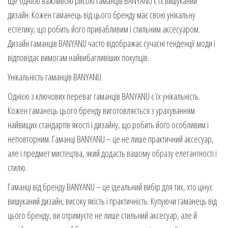
Ще однією важливою рисою гаманців BANYANU є їх вишуканий
дизайн. Кожен гаманець від цього бренду має свою унікальну
естетику, що робить його привабливим і стильним аксесуаром.
Дизайн гаманців BANYANU часто відображає сучасні тенденції моди і
відповідає вимогам найвибагливіших покупців.
Унікальність гаманців BANYANU.
Однією з ключових переваг гаманців BANYANU є їх унікальність.
Кожен гаманець цього бренду виготовляється з урахуванням
найвищих стандартів якості і дизайну, що робить його особливим і
неповторним. Гаманці BANYANU – це не лише практичний аксесуар,
але і предмет мистецтва, який додасть вашому образу елегантності і
стилю.
Гаманці від бренду BANYANU – це ідеальний вибір для тих, хто цінує
вишуканий дизайн, високу якість і практичність. Купуючи гаманець від
цього бренду, ви отримуєте не лише стильний аксесуар, але й