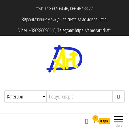
тел: 098 609 64 46, 066 467 88 27
Відвантаження у вихідні та свята за домовленістю.
Viber:
+380986096446
, Telegram:
https://t.me/artidraft
0
0 грн
Menu