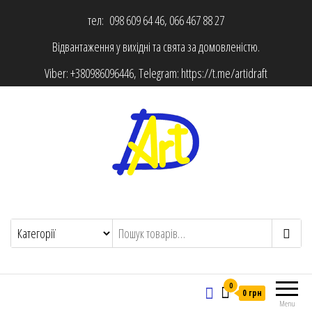
тел: 098 609 64 46, 066 467 88 27
Відвантаження у вихідні та свята за домовленістю.
Viber:
+380986096446
, Telegram:
https://t.me/artidraft
0
0 грн
Menu