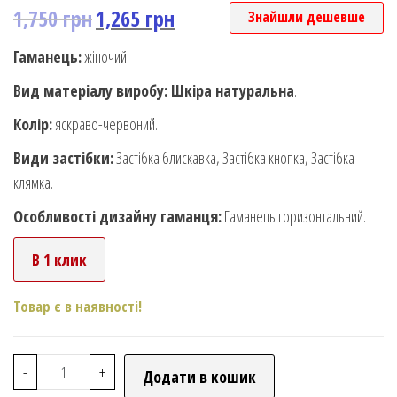
1,750
грн
1,265
грн
Знайшли дешевше
Гаманець:
жіночий.
Вид матеріалу виробу: Шкіра натуральна
.
Колір:
яскраво-червоний.
Види застібки:
Застібка блискавка, Застібка кнопка, Застібка
клямка.
Особливості дизайну гаманця:
Гаманець горизонтальний.
В 1 клик
Товар є в наявності!
-
+
Додати в кошик