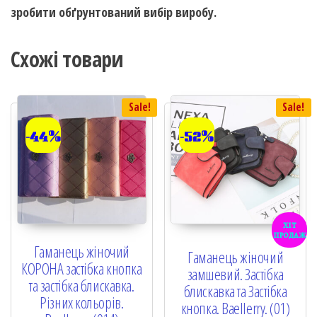
зробити обґрунтований вибір виробу.
Схожі товари
Sale!
Sale!
-44%
-52%
хіт
продаж
Гаманець жіночий
Гаманець жіночий
КОРОНА застібка кнопка
замшевий. Застібка
та застібка блискавка.
блискавка та Застібка
Різних кольорів.
кнопка. Baellerry. (01)