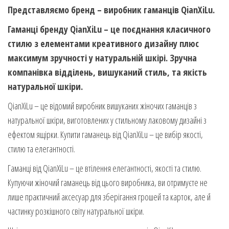
Представляємо бренд – виробник гаманців QianXiLu.
Гаманці бренду QianXiLu – це поєднання класичного
стилю з елементами креативного дизайну плюс
максимум зручності у натуральній шкірі. Зручна
компанівка відділень, вишуканий стиль, та якість
натуральної шкіри.
QianXiLu – це відомий виробник вишуканих жіночих гаманців з
натуральної шкіри, виготовлених у стильному лаковому дизайні з
ефектом ящірки. Купити гаманець від QianXiLu – це вибір якості,
стилю та елегантності.
Гаманці від QianXiLu – це втілення елегантності, якості та стилю.
Купуючи жіночий гаманець від цього виробника, ви отримуєте не
лише практичний аксесуар для зберігання грошей та карток, але й
частинку розкішного світу натуральної шкіри.