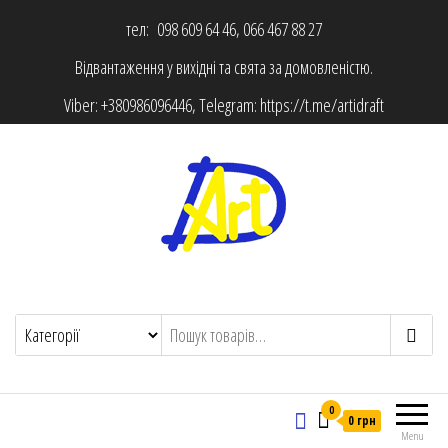
тел: 098 609 64 46, 066 467 88 27
Відвантаження у вихідні та свята за домовленістю.
Viber:
+380986096446
, Telegram:
https://t.me/artidraft
0
0 грн
Menu