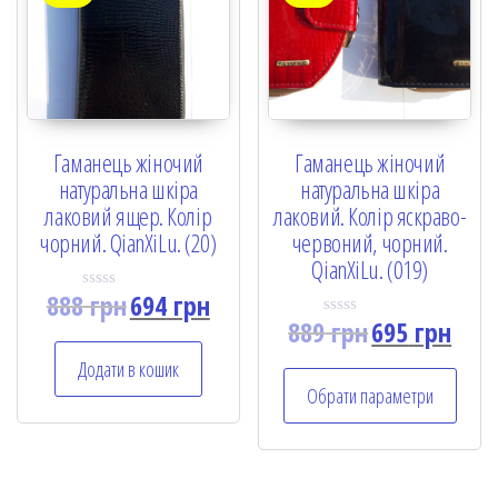
Гаманець жіночий
Гаманець жіночий
натуральна шкіра
натуральна шкіра
лаковий ящер. Колір
лаковий. Колір яскраво-
чорний. QianXiLu. (20)
червоний, чорний.
QianXiLu. (019)
888
грн
694
грн
R
a
889
грн
695
грн
R
t
a
e
t
Додати в кошик
d
e
0
Обрати параметри
d
o
0
u
o
t
u
o
t
f
o
5
f