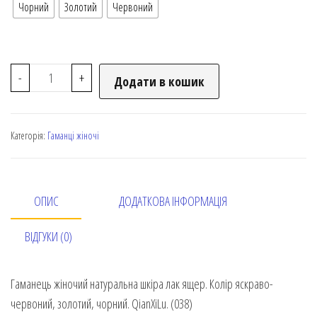
Чорний
Золотий
Червоний
-
+
Додати в кошик
Категорія:
Гаманці жіночі
ОПИС
ДОДАТКОВА ІНФОРМАЦІЯ
ВІДГУКИ (0)
Гаманець жіночий натуральна шкіра лак ящер. Колір яскраво-
червоний, золотий, чорний. QianXiLu. (038)