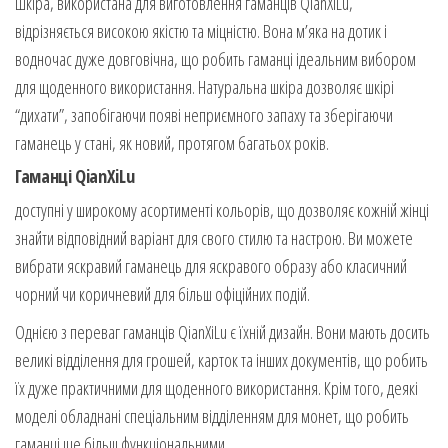
Шкіра, використана для виготовлення гаманців QianXiLu,
відрізняється високою якістю та міцністю. Вона м’яка на дотик і
водночас дуже довговічна, що робить гаманці ідеальним вибором
для щоденного використання. Натуральна шкіра дозволяє шкірі
“дихати”, запобігаючи появі неприємного запаху та зберігаючи
гаманець у стані, як новий, протягом багатьох років.
Гаманці QianXiLu
доступні у широкому асортименті кольорів, що дозволяє кожній жінці
знайти відповідний варіант для свого стилю та настрою. Ви можете
вибрати яскравий гаманець для яскравого образу або класичний
чорний чи коричневий для більш офіційних подій.
Однією з переваг гаманців QianXiLu є їхній дизайн. Вони мають досить
великі відділення для грошей, карток та інших документів, що робить
їх дуже практичними для щоденного використання. Крім того, деякі
моделі обладнані спеціальним відділенням для монет, що робить
гаманці ще більш функціональними.