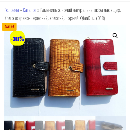
Головна
»
Каталог
»
Гаманець жіночий натуральна шкіра лак ящер.
Колір яскраво-червоний, золотий, чорний. QianXiLu. (038)
Sale!
-38%