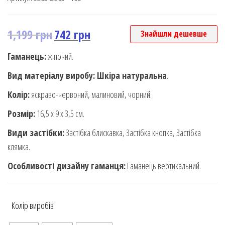
1,199
грн
742
грн
Знайшли дешевше
Гаманець:
жіночий.
Вид матеріалу виробу: Шкіра натуральна
.
Колір:
яскраво-червоний, малиновий, чорний.
Розмір:
16,5 х 9 х 3,5 см.
Види застібки:
Застібка блискавка, Застібка кнопка, Застібка
клямка.
Особливості дизайну гаманця:
Гаманець вертикальний.
Колір виробів