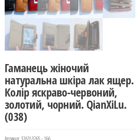
Гаманець жіночий
натуральна шкіра лак ящер.
Колір яскраво-червоний,
золотий, чорний. QianXiLu.
(038)
Артикул:
3263\3265 - 166