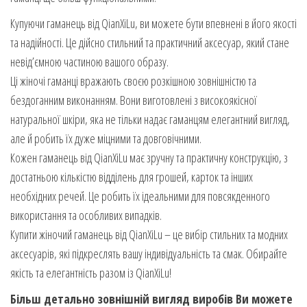
Купуючи гаманець від QianXiLu, ви можете бути впевнені в його якості
та надійності. Це дійсно стильний та практичний аксесуар, який стане
невід’ємною частиною вашого образу.
Ці жіночі гаманці вражають своєю розкішною зовнішністю та
бездоганним виконанням. Вони виготовлені з високоякісної
натуральної шкіри, яка не тільки надає гаманцям елегантний вигляд,
але й робить їх дуже міцними та довговічними.
Кожен гаманець від QianXiLu має зручну та практичну конструкцію, з
достатньою кількістю відділень для грошей, карток та інших
необхідних речей. Це робить їх ідеальними для повсякденного
використання та особливих випадків.
Купити жіночий гаманець від QianXiLu – це вибір стильних та модних
аксесуарів, які підкреслять вашу індивідуальність та смак. Обирайте
якість та елегантність разом із QianXiLu!
Більш детально зовнішній вигляд виробів Ви можете