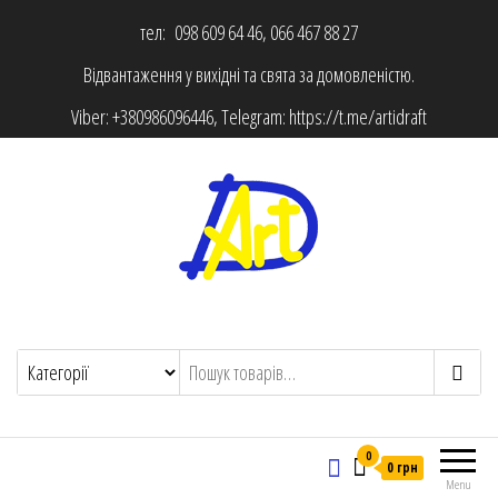
тел: 098 609 64 46, 066 467 88 27
Відвантаження у вихідні та свята за домовленістю.
Viber:
+380986096446
, Telegram:
https://t.me/artidraft
0
0 грн
Menu