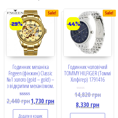
Sale!
Sale!
-29%
-44%
Годинник механіка
Годинник чоловічий
Fngeen (фінжин) Classic
TOMMY HILFIGER (Томмі
№1 золото (gold – gold) –
Хілфігер) 1791416
з відкритим механізмом.
14,820
грн
R
a
2,440
грн
1,730
грн
Rated
t
8,330
грн
5.00
e
out of 5
d
0
Додати в кошик
o