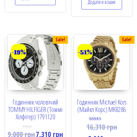
Додати в кошик
u
t
o
f
5
Sale!
Sale!
-19%
-51%
Годинник чоловічий
Годинник Michael Kors
TOMMY HILFIGER (Томмі
(Майкл Корс) MK8286
Хілфігер) 1791120
16,310
грн
Rated
5.00
9,000
грн
7,310
грн
R
out of 5