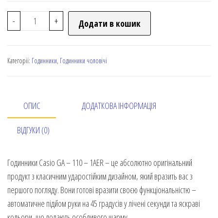
-
+
Додати в кошик
Категорії:
Годинники
,
Годинники чоловічі
ОПИС
ДОДАТКОВА ІНФОРМАЦІЯ
ВІДГУКИ (0)
Годинники Casio GA – 110 – 1AER – це абсолютно оригінальний
продукт з класичним ударостійким дизайном, який вразить вас з
першого погляду. Вони готові вразити своєю функціональністю –
автоматичне підйом руки на 45 градусів у лічені секунди та яскраві
кольори, що додають особливого шарму.