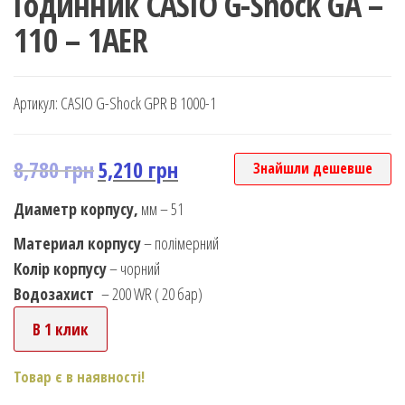
Годинник CASIO G-Shock GA –
110 – 1AER
Артикул:
CASIO G-Shock GPR B 1000-1
8,780
грн
5,210
грн
Знайшли дешевше
Диаметр корпусу,
мм – 51
Материал корпусу
– полімерний
Колір корпусу
– чорний
Водозахист
– 200 WR ( 20 бар)
В 1 клик
Товар є в наявності!