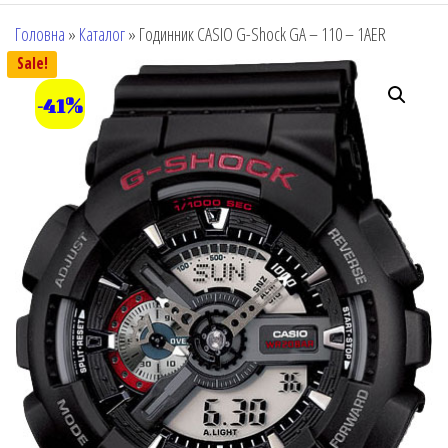
Головна
»
Каталог
»
Годинник CASIO G-Shock GA – 110 – 1AER
Sale!
-41%