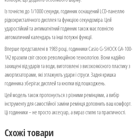
Із точністю до 1/1000 секунди, годинник оснащений LCD-панеллю
рідкокристалічного дисплея та функцією секундоміра. Цей
ударостійкий та антимагнітний годинник також має повністю
автоматичний календарь та інші потужні функції.
Вперше представлені в 1983 році, годинники Casio G-SHOCK GA-100-
1A2 вразили світ своєю революційною технологією. Вони надійно
захищені від ударів та води, виготовлені з високоякісного пластику з
амортизаторами, які зглажують удари і струси. Задня кришка
годинника зберігає дисплей та кнопки від пошкоджень.
Цей модель також пропонується з різними ремінцями, а вибір
інструменту для самостійної заміни ремінця доповнить ваш комфорт.
Ці годинники – не просто аксесуар, а вираз стилю та практичності.
Схожі товари