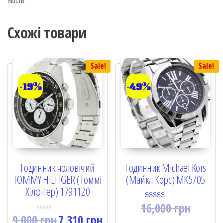
Схожі товари
Sale!
Sale!
-19%
-49%
Годинник чоловічий
Годинник Michael Kors
TOMMY HILFIGER (Томмі
(Майкл Корс) MK5705
Хілфігер) 1791120
16,000
грн
Rated
5.00
9,000
грн
7,310
грн
R
out of 5