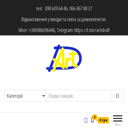
тел: 098 609 64 46, 066 467 88 27
Відвантаження у вихідні та свята за домовленістю.
Viber:
+380986096446
, Telegram:
https://t.me/artidraft
0
0 грн
Menu