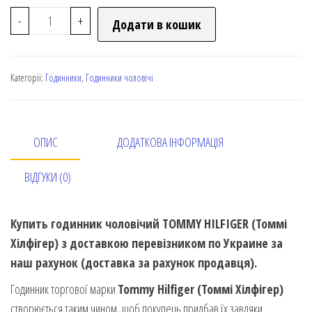
-
+
Додати в кошик
Категорії:
Годинники
,
Годинники чоловічі
ОПИС
ДОДАТКОВА ІНФОРМАЦІЯ
ВІДГУКИ (0)
Купить годинник чоловічий TOMMY HILFIGER (Томмі
Хілфігер) з доставкою перевізником по Украине за
наш рахунок (доставка за рахунок продавця).
Годинник торгової марки
Tommy Hilfiger (Томмі Хілфігер)
створюється таким чином, щоб покупець придбав їх завдяки