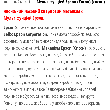
кварцовий механізм
с
Мультіфунціей Epson (Єпсон) (єпсон).
Японський часовий кварцовий механізм с
Мультіфунціей Epson.
Epson
(єпсон) – японська компанія з виробництва електроніки –
Seiko Epson Corporation.
Вона відома розробкою великого
асортименту деталей та технологій для годинника, у тому числі
годинникових механізмів.
Механізм Epson (Єпсон)
часто можна
зустріти в fashion-брендах годинника, його люблять за його невеликі
розміри, які не заважають створювати годинник будь-якого дизайну,
а також впроваджувати практично будь-які функції. Також компанія
змогла розробити ультратонкі механізми, технологію виробництва
яких тримає у найсуворішому секреті. Виробництво деталей
здійснюється в Японії, а вже безпосереднє збирання моделей
годинників відбувається на ліцензованих заводах Сінгапуру та
Гонконгу, що дозволяє зберегти у виробах свою неперевершену
якість.