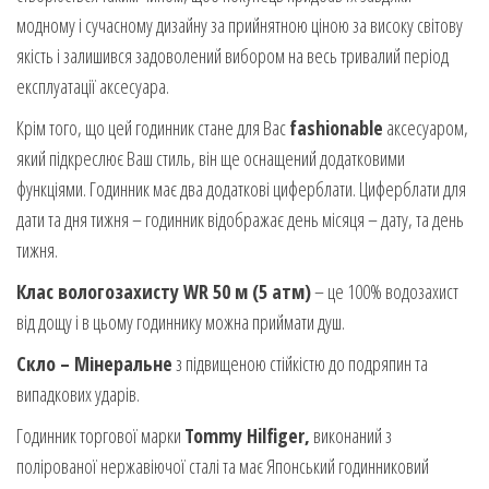
модному і сучасному дизайну за прийнятною ціною за високу світову
якість і залишився задоволений вибором на весь тривалий період
експлуатації аксесуара.
Крім того, що цей годинник стане для Вас
fashionable
аксесуаром,
який підкреслює Ваш стиль, він ще оснащений додатковими
функціями. Годинник має два додаткові циферблати. Циферблати для
дати та дня тижня – годинник відображає день місяця – дату, та день
тижня.
Клас вологозахисту WR 50 м (5 атм)
– це 100% водозахист
від дощу і в цьому годиннику можна приймати душ.
Скло – Мінеральне
з підвищеною стійкістю до подряпин та
випадкових ударів.
Годинник торгової марки
Tommy Hilfiger,
виконаний з
полірованої нержавіючої сталі та має Японський годинниковий