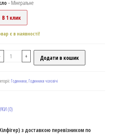
кло
– Мінеральне
В 1 клик
овар є в наявності!
-
+
Додати в кошик
тегорії:
Годинники
,
Годинники чоловічі
УКИ (0)
Хілфігер) з доставкою перевізником по