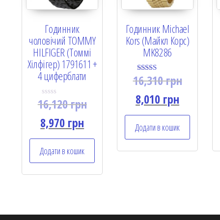
Годинник
Годинник Michael
чоловічий TOMMY
Kors (Майкл Корс)
HILFIGER (Томмі
MK8286
Хілфігер) 1791611 +
4 циферблати
16,310
грн
Rated
5.00
out of 5
8,010
грн
16,120
грн
R
a
t
8,970
грн
e
Додати в кошик
d
0
o
Додати в кошик
u
t
o
f
5