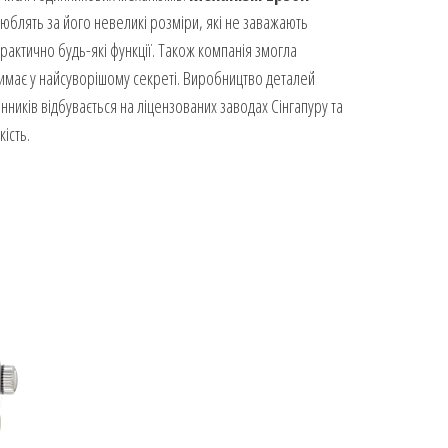
люблять за його невеликі розміри, які не заважають
рактично будь-які функції. Також компанія змогла
римає у найсуворішому секреті. Виробництво деталей
ників відбувається на ліцензованих заводах Сінгапуру та
ість.