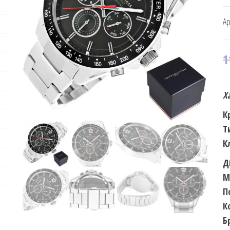
Ар
1
Х
К
Т
К
Д
М
П
К
Б