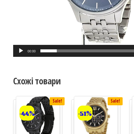
00:00
Схожі товари
Sale!
Sale!
-44%
-51%