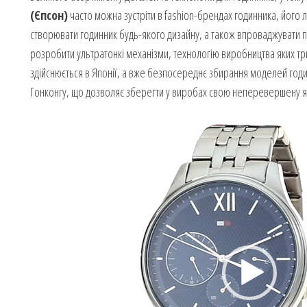
(Єпсон)
часто можна зустріти в fashion-брендах годинника, його 
створювати годинник будь-якого дизайну, а також впроваджувати п
розробити ультратонкі механізми, технологію виробництва яких т
здійснюється в Японії, а вже безпосереднє збирання моделей годин
Гонконгу, що дозволяє зберегти у виробах свою неперевершену як
Video
Player