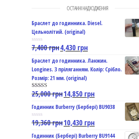
ОСТАННІ НАДХОДЖЕННЯ
Браслет до годинника. Diesel.
Цельнолітий. (original)
7,400
грн
4,430
грн
R
a
t
Браслет до годинника. Ланжин.
e
Longines. З пріляганням. Колір: Срібло.
d
0
Розмір: 21 мм. (original)
o
u
25,000
грн
14,850
грн
t
Rated
5.00
o
out of 5
f
Годинник Burberry (Бербері) BU9038
5
19,360
грн
10,430
грн
R
a
t
Годинник (Бербері) Burberry BU9144