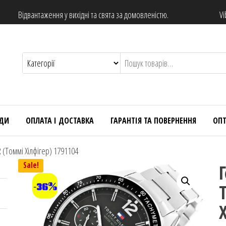
Відвантаження у вихідні та свята за домовленістю.
Vi
НДИ
ОПЛАТА І ДОСТАВКА
ГАРАНТІЯ ТА ПОВЕРНЕННЯ
ОП
(Томмі Хілфігер) 1791104
Sale!
-36%