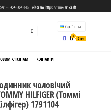
ber:
+380986096446
, Telegram:
https://t.me/artidraft
Українська
0
0 грн
ТОВИМ КЛІЄНТАМ
КОНТАКТИ
Годинник чоловічий
TOMMY HILFIGER (Томмі
Хілфігер) 1791104