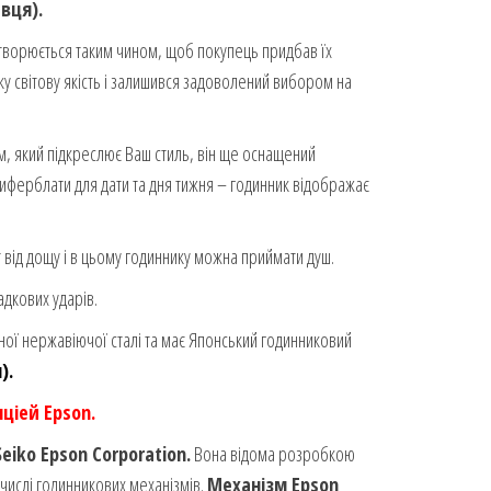
вця).
творюється таким чином, щоб покупець придбав їх
у світову якість і залишився задоволений вибором на
, який підкреслює Ваш стиль, він ще оснащений
иферблати для дати та дня тижня – годинник відображає
від дощу і в цьому годиннику можна приймати душ.
адкових ударів.
ої нержавіючої сталі та має Японський годинниковий
).
ціей Epson.
Seiko Epson Corporation.
Вона відома розробкою
 числі годинникових механізмів.
Механізм Epson