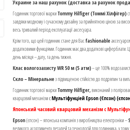
Украине за наш рахунок (доставка за рахунок прода
Годинник торгової марки
Tommy Hilfiger (Томмі Хілфігер)
с
завдяки модному і сучасному дизайну за прийнятною ціною за висок
весь тривалий період експлуатації аксесуара.
Крім того, що цей годинник стане для Вас
fashionable
аксесуаром
додатковими функціями. Годинник має два додаткові циферблати. Ц
день місяця – дату, та день тижня.
Клас вологозахисту WR 50 м (5 атм)
– це 100% водозахист 
Скло – Мінеральне
з підвищеною стійкістю до подряпин та вип
Годинник торгової марки
Tommy Hilfiger,
виконаний з полірован
кварцовий механізм
с
Мультіфунціей Epson (Єпсон) (єпсон
Японський часовий кварцовий механізм с Мультіфун
Epson
(єпсон) – японська компанія з виробництва електроніки –
великого асортименту деталей та технологій для годинника, у тому