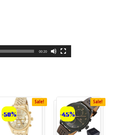
00:20
Sale!
Sale!
-50%
-45%