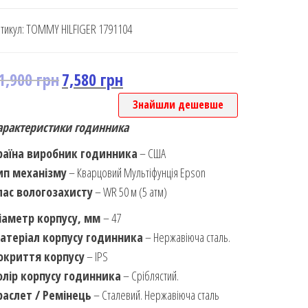
тикул:
TOMMY HILFIGER 1791104
1,900
грн
7,580
грн
Знайшли дешевше
арактеристики годинника
раїна виробник годинника
– США
ип механізму
– Кварцовий Мультіфунція Epson
лас вологозахисту
– WR 50 м (5 атм)
іаметр корпусу, мм
– 47
атеріал корпусу годинника
– Нержавіюча сталь.
окриття корпусу
– IPS
олір корпусу годинника
– Сріблястий.
раслет / Ремінець
– Сталевий. Нержавіюча сталь