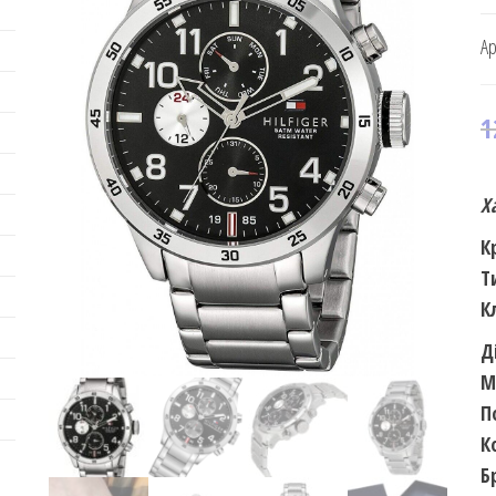
Ар
1
Х
К
Т
К
Д
М
П
К
Б