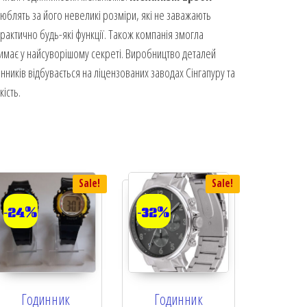
люблять за його невеликі розміри, які не заважають
рактично будь-які функції. Також компанія змогла
римає у найсуворішому секреті. Виробництво деталей
ників відбувається на ліцензованих заводах Сінгапуру та
ість.
Sale!
Sale!
-24%
-32%
Годинник
Годинник