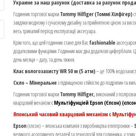
Украине за наш рахунок (доставка за рахунок прода
Годинник торгової марки
Tommy Hilfiger (Томмі Хілфігер)
с
завдяки модному і сучасному дизайну за прийнятною ціною за висок
весь тривалий період експлуатації аксесуара.
Крім того, що цей годинник стане для Вас
fashionable
аксесуаром
додатковими функціями. Годинник має два додаткові циферблати. Ц
день місяця – дату, та день тижня.
Клас вологозахисту WR 50 м (5 атм)
– це 100% водозахист 
Скло – Мінеральне
з підвищеною стійкістю до подряпин та вип
Годинник торгової марки
Tommy Hilfiger,
виконаний з полірован
кварцовий механізм
с
Мультіфунціей Epson (Єпсон) (єпсон
Японський часовий кварцовий механізм с Мультіфун
Epson
(єпсон) – японська компанія з виробництва електроніки –
великого асортименту деталей та технологій для годинника, у тому