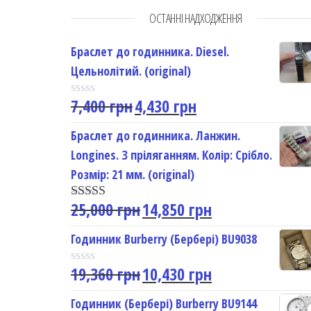
ОСТАННІ НАДХОДЖЕННЯ
Браслет до годинника. Diesel.
Цельнолітий. (original)
7,400
грн
4,430
грн
R
a
t
Браслет до годинника. Ланжин.
e
Longines. З пріляганням. Колір: Срібло.
d
0
Розмір: 21 мм. (original)
o
u
25,000
грн
14,850
грн
t
Rated
5.00
o
out of 5
f
Годинник Burberry (Бербері) BU9038
5
19,360
грн
10,430
грн
R
a
t
Годинник (Бербері) Burberry BU9144