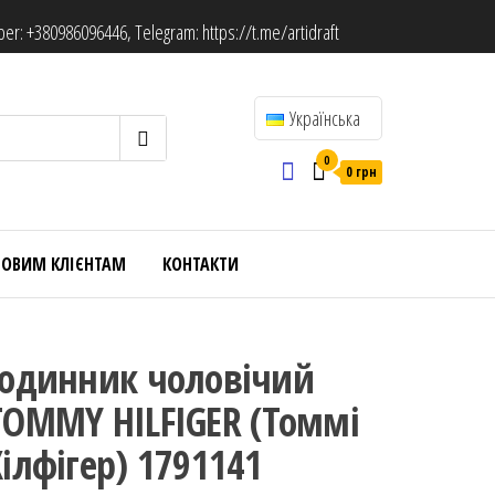
ber:
+380986096446
, Telegram:
https://t.me/artidraft
Українська
0
0 грн
ТОВИМ КЛІЄНТАМ
КОНТАКТИ
Годинник чоловічий
TOMMY HILFIGER (Томмі
Хілфігер) 1791141