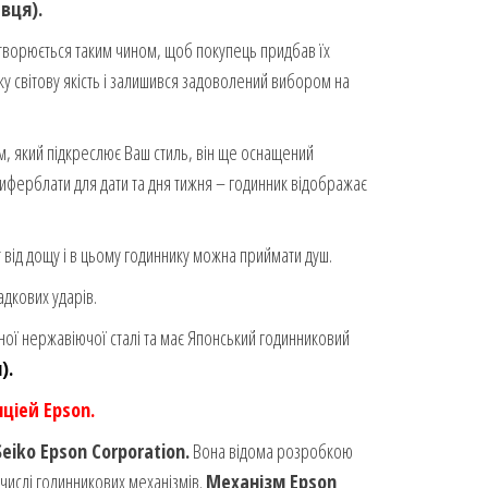
вця).
творюється таким чином, щоб покупець придбав їх
у світову якість і залишився задоволений вибором на
, який підкреслює Ваш стиль, він ще оснащений
иферблати для дати та дня тижня – годинник відображає
від дощу і в цьому годиннику можна приймати душ.
адкових ударів.
ої нержавіючої сталі та має Японський годинниковий
).
ціей Epson.
Seiko Epson Corporation.
Вона відома розробкою
 числі годинникових механізмів.
Механізм Epson