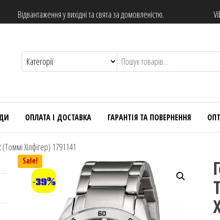
Відвантаження у вихідні та свята за домовленістю.
Vi
НДИ
ОПЛАТА І ДОСТАВКА
ГАРАНТІЯ ТА ПОВЕРНЕННЯ
ОП
(Томмі Хілфігер) 1791141
Sale!
-39%