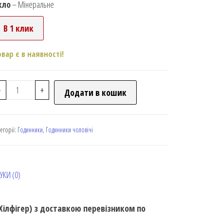
кло
– Мінеральне
В 1 клик
овар є в наявності!
-
+
Додати в кошик
тегорії:
Годинники
,
Годинники чоловічі
УКИ (0)
Хілфігер) з доставкою перевізником по