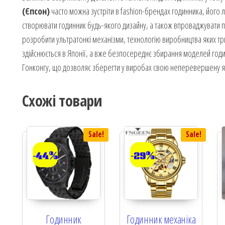
(Єпсон)
часто можна зустріти в fashion-брендах годинника, його 
створювати годинник будь-якого дизайну, а також впроваджувати п
розробити ультратонкі механізми, технологію виробництва яких т
здійснюється в Японії, а вже безпосереднє збирання моделей годин
Гонконгу, що дозволяє зберегти у виробах свою неперевершену як
Схожі товари
Sale!
Sale!
-44%
-29%
Годинник
Годинник механіка