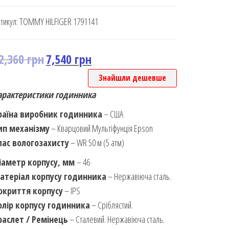
тикул:
TOMMY HILFIGER 1791141
2,360
грн
7,540
грн
Знайшли дешевше
арактеристики годинника
раїна виробник годинника
– США
ип механізму
– Кварцовий Мультіфунція Epson
лас вологозахисту
– WR 50 м (5 атм)
іаметр корпусу, мм
– 46
атеріал корпусу годинника
– Нержавіюча сталь.
окриття корпусу
– IPS
олір корпусу годинника
– Сріблястий.
раслет / Ремінець
– Сталевий. Нержавіюча сталь.