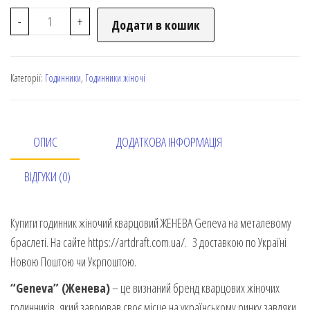
-
+
Додати в кошик
Категорії:
Годинники
,
Годинники жіночі
ОПИС
ДОДАТКОВА ІНФОРМАЦІЯ
ВІДГУКИ (0)
Купити годинник жіночий кварцовий ЖЕНЕВА Geneva на металевому
браслеті. На сайте https://artdraft.com.ua/. З доставкою по Україні
Новою Поштою чи Укрпоштою.
“Geneva”
(Женева)
– це визнаний бренд кварцових жіночих
годинників, який завоював своє місце на українському ринку завдяки