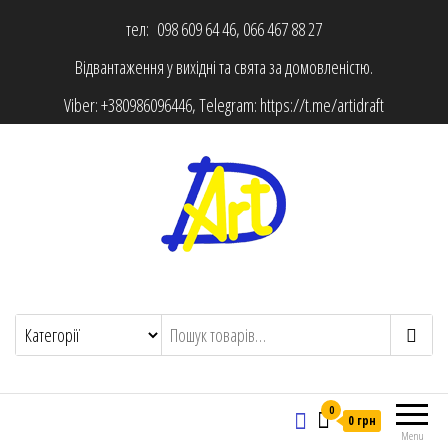
тел: 098 609 64 46, 066 467 88 27
Відвантаження у вихідні та свята за домовленістю.
Viber:
+380986096446
, Telegram:
https://t.me/artidraft
0
0 грн
Menu