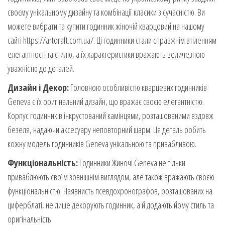
своєму унікальному дизайну та комбінації класики з сучасністю. Ви
можете вибрати та купити годинник жіночій кварцовий на нашому
сайті https://artdraft.com.ua/. Ці годинники стали справжнім втіленням
елегантності та стилю, а їх характеристики вражають величезною
уважністю до деталей.
Дизайн і Декор:
Головною особливістю кварцевих годинників
Geneva є їх оригінальний дизайн, що вражає своєю елегантністю.
Корпус годинників інкрустований камінцями, розташованими вздовж
безеля, надаючи аксесуару неповторний шарм. Ця деталь робить
кожну модель годинників Geneva унікальною та привабливою.
Функціональність:
Годинники Жиночі Geneva не тільки
приваблюють своїм зовнішнім виглядом, але також вражають своєю
функціональністю. Наявнисть псевдохронографов, розташованих на
циферблаті, не лише декорують годинник, а й додають йому стиль та
оригінальність.