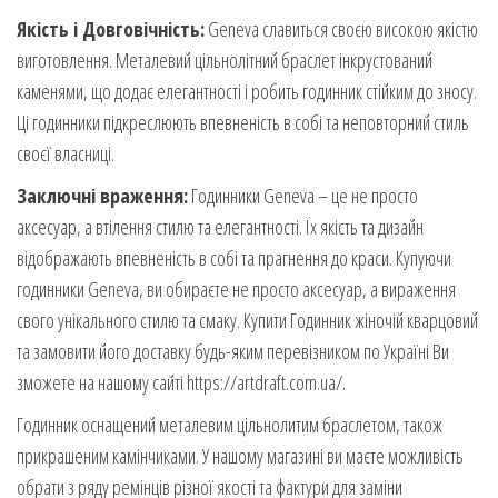
Якість і Довговічність:
Geneva славиться своєю високою якістю
виготовлення. Металевий цільнолітний браслет інкрустований
каменями, що додає елегантності і робить годинник стійким до зносу.
Ці годинники підкреслюють впевненість в собі та неповторний стиль
своєї власниці.
Заключні враження:
Годинники Geneva – це не просто
аксесуар, а втілення стилю та елегантності. Їх якість та дизайн
відображають впевненість в собі та прагнення до краси. Купуючи
годинники Geneva, ви обираєте не просто аксесуар, а вираження
свого унікального стилю та смаку. Купити Годинник жіночій кварцовий
та замовити його доставку будь-яким перевізником по Україні Ви
зможете на нашому сайті https://artdraft.com.ua/.
Годинник оснащений металевим цільнолитим браслетом, також
прикрашеним камінчиками. У нашому магазині ви маєте можливість
обрати з ряду ремінців різної якості та фактури для заміни