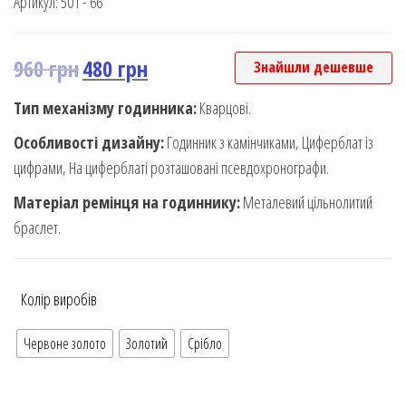
Артикул:
501 - 66
960
грн
480
грн
Знайшли дешевше
Тип механізму годинника:
Кварцові.
Особливості дизайну:
Годинник з камінчиками, Циферблат із
цифрами, На циферблаті розташовані псевдохронографи.
Матеріал ремінця на годиннику:
Металевий цільнолитий
браслет.
Колір виробів
Червоне золото
Золотий
Срібло