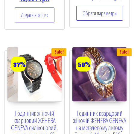
t
e
Обрати параметри
d
Додати в кошик
0
o
u
t
o
f
5
Sale!
Sale!
-37%
-50%
Годинник жіночій
Годинник кварцовий
кварцовий ЖЕНЕВА
жіночій ЖЕНЕВА GENEVA
GENEVA силіконовий,
на металевому литому