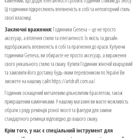
каменями, що додає елегантності і робить годинник стійким до зносу.
Ці годинники підкреслюють впевненість в собі та неповторний стиль
своєї власниці.
Заключні враження:
Годинники Geneva – це не просто
аксесуар, а втілення стилю та елегантності. Їх якість та дизайн
відображають впевненість в собі та прагнення до краси. Купуючи
годинники Geneva, ви обираєте не просто аксесуар, а вираження
свого унікального стилю та смаку. Купити Годинник жіночій кварцовий
та замовити його доставку будь-яким перевізником по Україні Ви
зможете на нашому сайті https://artdraft.com.ua/.
Годинник оснащений металевим цільнолитим браслетом, також
прикрашеним камінчиками. У нашому магазині ви маєте можливість
обрати з ряду ремінців різної якості та фактури для заміни
стандартного ремінця відповідно до вашого смаку.
Крім того, у нас є спеціальний інструмент для