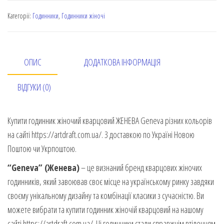
Категорії:
Годинники
,
Годинники жіночі
ОПИС
ДОДАТКОВА ІНФОРМАЦІЯ
ВІДГУКИ (0)
Купити годинник жіночий кварцовий ЖЕНЕВА Geneva різних кольорів
на сайті https://artdraft.com.ua/. З доставкою по Україні Новою
Поштою чи Укрпоштою.
“Geneva”
(Женева)
– це визнаний бренд кварцових жіночих
годинників, який завоював своє місце на українському ринку завдяки
своєму унікальному дизайну та комбінації класики з сучасністю. Ви
можете вибрати та купити годинник жіночій кварцовий на нашому
сайті https://artdraft.com.ua/. Ці годинники стали справжнім втіленням