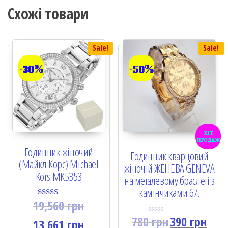
Схожі товари
Sale!
Sale!
-30%
-50%
хіт
продаж
Годинник жіночий
Годинник кварцовий
(Майкл Корс) Michael
жіночій ЖЕНЕВА GENEVA
Kors MK5353
на металевому браслеті з
камінчиками 67.
19,560
грн
Rated
5.00
780
грн
390
грн
out of 5
R
13,661
грн
a