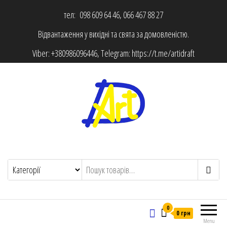
тел: 098 609 64 46, 066 467 88 27
Відвантаження у вихідні та свята за домовленістю.
Viber:
+380986096446
, Telegram:
https://t.me/artidraft
0
0 грн
Menu