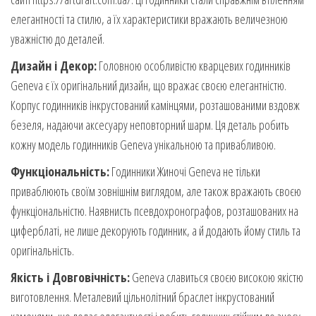
елегантності та стилю, а їх характеристики вражають величезною
уважністю до деталей.
Дизайн і Декор:
Головною особливістю кварцевих годинників
Geneva є їх оригінальний дизайн, що вражає своєю елегантністю.
Корпус годинників інкрустований камінцями, розташованими вздовж
безеля, надаючи аксесуару неповторний шарм. Ця деталь робить
кожну модель годинників Geneva унікальною та привабливою.
Функціональність:
Годинники Жиночі Geneva не тільки
приваблюють своїм зовнішнім виглядом, але також вражають своєю
функціональністю. Наявнисть псевдохронографов, розташованих на
циферблаті, не лише декорують годинник, а й додають йому стиль та
оригінальність.
Якість і Довговічність:
Geneva славиться своєю високою якістю
виготовлення. Металевий цільнолітний браслет інкрустований