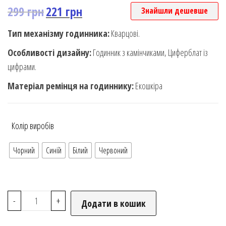
299
грн
221
грн
Знайшли дешевше
Тип механізму годинника:
Кварцові.
Особливості дизайну:
Годинник з камінчиками, Циферблат із
цифрами.
Матеріал ремінця на годиннику:
Екошкіра
Колір виробів
Чорний
Синій
Білий
Червоний
-
+
Додати в кошик