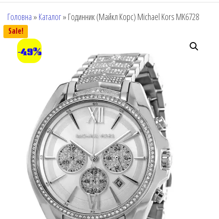
Головна
»
Каталог
»
Годинник (Майкл Корс) Michael Kors MK6728
Sale!
-49%