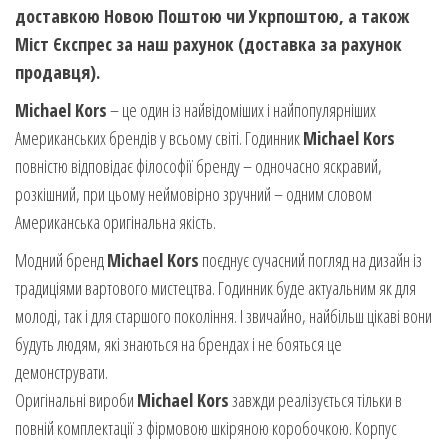
доставкою Новою Поштою чи Укрпоштою, а також
Міст Єкспрес за наш рахунок (доставка за рахунок
продавця).
Michael Kors
– це один із найвідоміших і найпопулярніших
Американських брендів у всьому світі. Годинник
Michael Kors
повністю відповідає філософії бренду – одночасно яскравий,
розкішний, при цьому неймовірно зручний – одним словом
Американська оригінальна якість.
Модний бренд
Michael Kors
поєднує сучасний погляд на дизайн із
традиціями вартового мистецтва. Годинник буде актуальним як для
молоді, так і для старшого покоління. І звичайно, найбільш цікаві вони
будуть людям, які знаються на брендах і не бояться це
демонструвати.
Оригінальні вироби
Michael Kors
завжди реалізується тільки в
повній комплектації з фірмовою шкіряною коробочкою. Корпус