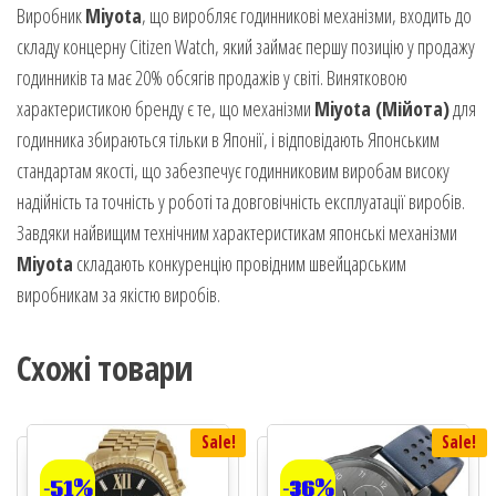
Виробник
Miyota
, що виробляє годинникові механізми, входить до
складу концерну Citizen Watch, який займає першу позицію у продажу
годинників та має 20% обсягів продажів у світі. Винятковою
характеристикою бренду є те, що механізми
Miyota (Мійота)
для
годинника збираються тільки в Японії, і відповідають Японським
стандартам якості, що забезпечує годинниковим виробам високу
надійність та точність у роботі та довговічність експлуатації виробів.
Завдяки найвищим технічним характеристикам японські механізми
Miyota
складають конкуренцію провідним швейцарським
виробникам за якістю виробів.
Схожі товари
Sale!
Sale!
-51%
-36%