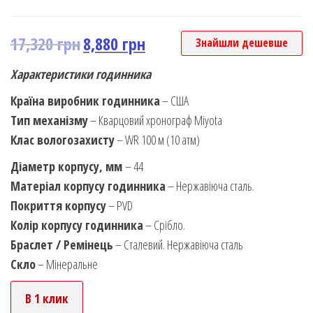
17,320
грн
8,880
грн
Знайшли дешевше
Характеристики годинника
Країна виробник годинника
– США
Тип механізму
– Кварцовий хронограф Miyota
Клас вологозахисту
– WR 100 м (10 атм)
Діаметр корпусу, мм
– 44
Матеріал корпусу годинника
– Нержавіюча сталь.
Покриття корпусу
– PVD
Колір корпусу годинника
– Срібло.
Браслет / Ремінець
– Сталевий. Нержавіюча сталь
Скло
– Мінеральне
В 1 клик