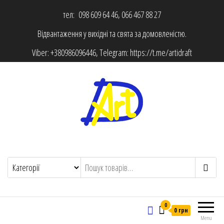
тел: 098 609 64 46, 066 467 88 27
Відвантаження у вихідні та свята за домовленістю.
Viber:
+380986096446
, Telegram:
https://t.me/artidraft
0
0 грн
Menu