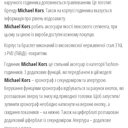
наручного годинника доповнюється гравіюванням. Це логотип
бренду
Michael Kors
. Також на корпусі годинника вказується
інформація про рівень водозахисту.
Michael Kors
робить аксесуари якості люксового сегмента, при
цьому за ціною їх вироби доступні кожному покупцю.
Корпус та браслет виконаний із високоякісної нержавіючої сталі 316L
з PVD (ПіВіДі) -покриттям.
Годинник
Michael Kors
це стильний аксесуар із категорії fashion-
годинників. З додаткових функцій, які передбачені в цій моделі
Michael Kors
– хронограф з секундоміром та апертурою.
Керування функціями хронографа відбувається за рахунок кнопок, які
розташовані зверху та знизу від приводної головки. Щоб запустити/
зупинити хронограф необхідно натиснути на верхню кнопку, а
скидання показників – на нижню. Також на циферблаті розташован
додатковий ціферблат із секундоміром. Апертура – додаткове
віконце з датою.