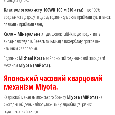
Клас вологозахисту 100WR 100 м (10 атм)
– це 100%
водозахист від дощу і в цьому годиннику можна приймати душ и також
плавати и приймати ванну.
Скло – Мінеральне
з підвищеною стійкістю до подряпин та
випадкових ударів. Безель та індикація циферблату прикрашені
камінням Сваровськи.
Годинник
Michael Kors
має Японський годинниковий кварцовий
механізм
Miyota (Мійота)
.
Японський часовий кварцовий
механізм Miyota.
Кварцовий механізм японського бренду
Miyota (Мійота)
на
сьогоднішній день найпопулярніший у виробництві різних
годинникових брендів.