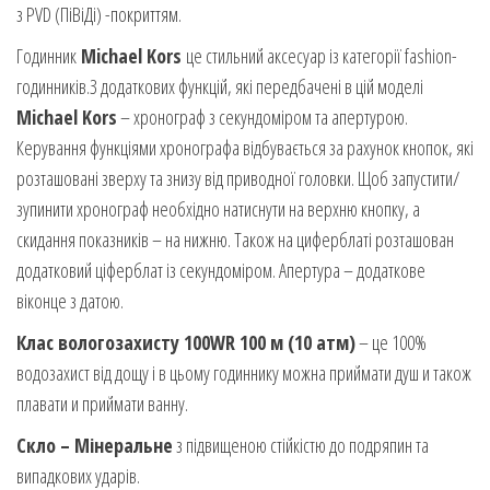
з PVD (ПіВіДі) -покриттям.
Годинник
Michael Kors
це стильний аксесуар із категорії fashion-
годинників.З додаткових функцій, які передбачені в цій моделі
Michael Kors
– хронограф з секундоміром та апертурою.
Керування функціями хронографа відбувається за рахунок кнопок, які
розташовані зверху та знизу від приводної головки. Щоб запустити/
зупинити хронограф необхідно натиснути на верхню кнопку, а
скидання показників – на нижню. Також на циферблаті розташован
додатковий ціферблат із секундоміром. Апертура – додаткове
віконце з датою.
Клас вологозахисту 100WR 100 м (10 атм)
– це 100%
водозахист від дощу і в цьому годиннику можна приймати душ и також
плавати и приймати ванну.
Скло – Мінеральне
з підвищеною стійкістю до подряпин та
випадкових ударів.