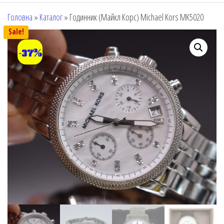
Головна
»
Каталог
»
Годинник (Майкл Корс) Michael Kors MK5020
Sale!
-37%