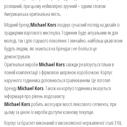
розкішний, при цьому неймовірно зручний – одним словом
Американська оригінальна якість.
Модний бренд
Michael Kors
поєднує сучасний погляд на дизайн із
традиціями вартового мистецтва. Годинник буде актуальним як для
молоді, так і для старшого покоління. І звичайно, найбільш цікаві вони
будуть людям, які знаються на брендах і не бояться це
демонструвати.
Оригінальні вироби
Michael Kors
завжди реалізується тільки в
повній комплектації з фірмовою шкіряною коробочкою. Корпус
наручного годинника доповнюється гравіюванням. Це логотип
бренду
Michael Kors
. Також на корпусі годинника вказується
інформація про рівень водозахисту.
Michael Kors
робить аксесуари якості люксового сегмента, при
цьому за ціною їх вироби доступні кожному покупцю.
Корпус та браслет виконаний із високоякісної нержавіючої сталі 316L