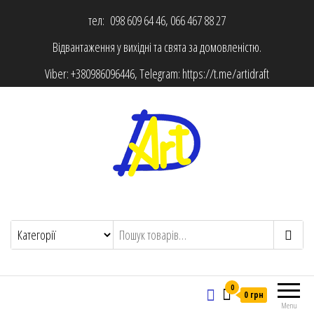
тел: 098 609 64 46, 066 467 88 27
Відвантаження у вихідні та свята за домовленістю.
Viber:
+380986096446
, Telegram:
https://t.me/artidraft
0
0 грн
Menu