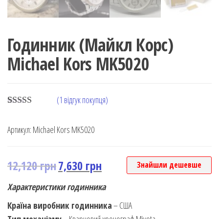
Годинник (Майкл Корс)
Michael Kors MK5020
(
1
відгук покупця)
Rated
1
5.00
out of 5
Артикул:
Michael Kors MK5020
based on
customer
rating
12,120
грн
7,630
грн
Знайшли дешевше
Характеристики годинника
Країна виробник годинника
– США