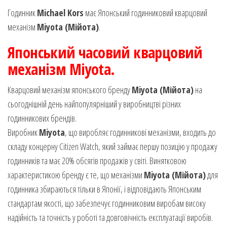
Годинник
Michael Kors
має Японський годинниковий кварцовий
механізм
Miyota (Мійота)
.
Японський часовий кварцовий
механізм Miyota.
Кварцовий механізм японського бренду
Miyota (Мійота)
на
сьогоднішній день найпопулярніший у виробництві різних
годинникових брендів.
Виробник
Miyota
, що виробляє годинникові механізми, входить до
складу концерну Citizen Watch, який займає першу позицію у продажу
годинників та має 20% обсягів продажів у світі. Винятковою
характеристикою бренду є те, що механізми
Miyota (Мійота)
для
годинника збираються тільки в Японії, і відповідають Японським
стандартам якості, що забезпечує годинниковим виробам високу
надійність та точність у роботі та довговічність експлуатації виробів.