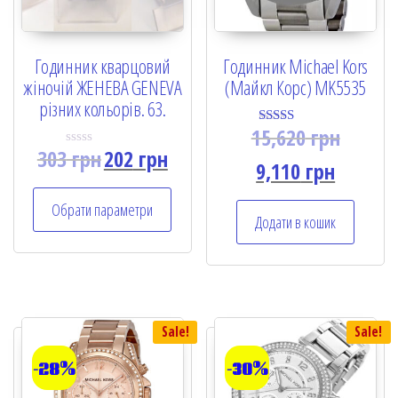
Годинник кварцовий
Годинник Michael Kors
жіночій ЖЕНЕВА GENEVA
(Майкл Корс) MK5535
різних кольорів. 63.
15,620
грн
Rated
5.00
303
грн
202
грн
R
out of 5
9,110
грн
a
t
e
Обрати параметри
d
Додати в кошик
0
o
u
t
o
f
5
Sale!
Sale!
-28%
-30%