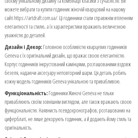
своєму унікальному дизайну та комбінації класики з сучасністю. Ви
можете вибрати та купити годинник жіночій кварцовий на нашому
сайті https://artdraft.com.ua/. Ці годинники стали справжнім втіленням
елегантності та стилю, а їх характеристики вражають величезною
уважністю до деталей.
Дизайн і Декор:
Головною особливістю кварцевих годинників
Geneva є їх оригінальний дизайн, що вражає своєю елегантністю.
Корпус годинників інкрустований камінцями, розташованими вздовж
безеля, надаючи аксесуару неповторний шарм. Ця деталь робить
кожну модель годинників Geneva унікальною та привабливою.
Функціональність:
Годинники Жиночі Geneva не тільки
приваблюють своїм зовнішнім виглядом, але також вражають своєю
функціональністю. Наявнисть псевдохронографов, розташованих на
циферблаті, не лише декорують годинник, а й додають йому стиль та
оригінальність.