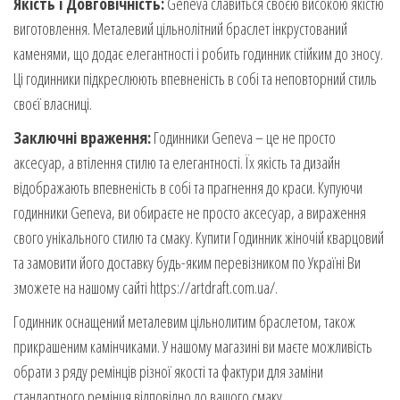
Якість і Довговічність:
Geneva славиться своєю високою якістю
виготовлення. Металевий цільнолітний браслет інкрустований
каменями, що додає елегантності і робить годинник стійким до зносу.
Ці годинники підкреслюють впевненість в собі та неповторний стиль
своєї власниці.
Заключні враження:
Годинники Geneva – це не просто
аксесуар, а втілення стилю та елегантності. Їх якість та дизайн
відображають впевненість в собі та прагнення до краси. Купуючи
годинники Geneva, ви обираєте не просто аксесуар, а вираження
свого унікального стилю та смаку. Купити Годинник жіночій кварцовий
та замовити його доставку будь-яким перевізником по Україні Ви
зможете на нашому сайті https://artdraft.com.ua/.
Годинник оснащений металевим цільнолитим браслетом, також
прикрашеним камінчиками. У нашому магазині ви маєте можливість
обрати з ряду ремінців різної якості та фактури для заміни
стандартного ремінця відповідно до вашого смаку.