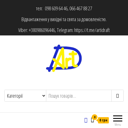
тел: 098 609 64 46, 066 467 88 27
Відвантаження у вихідні та свята за домовленістю.
Viber:
+380986096446
, Telegram:
https://t.me/artidraft
0
0 грн
Menu