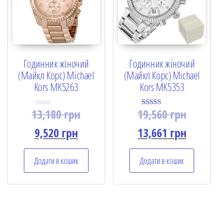
Годинник жіночий
Годинник жіночий
(Майкл Корс) Michael
(Майкл Корс) Michael
Kors MK5263
Kors MK5353
13,180
грн
19,560
грн
R
Rated
a
5.00
t
out of 5
9,520
грн
13,661
грн
e
d
0
o
Додати в кошик
Додати в кошик
u
t
o
f
5