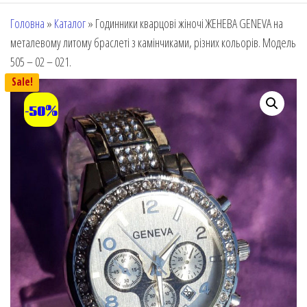
Головна
»
Каталог
»
Годинники кварцові жіночі ЖЕНЕВА GENEVA на
металевому литому браслеті з камінчиками, різних кольорів. Модель
505 – 02 – 021.
Sale!
-50%