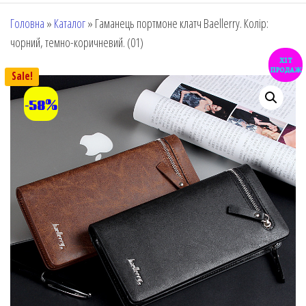
Головна
»
Каталог
»
Гаманець портмоне клатч Baellerry. Колір:
чорний, темно-коричневий. (01)
хіт
продаж
Sale!
-58%