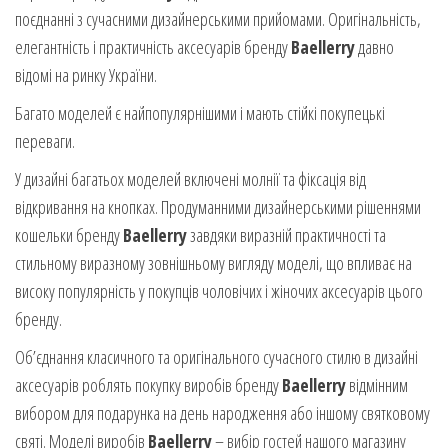
поєднанні з сучасними дизайнерськими прийомами. Оригінальність,
елегантність і практичність аксесуарів бренду
Baellerry
давно
відомі на ринку України.
Багато моделей є найпопулярнішими і мають стійкі покупецькі
переваги.
У дизайні багатьох моделей включені молнії та фіксація від
відкривання на кнопках. Продуманними дизайнерськими рішеннями
кошельки бренду
Baellerry
завдяки виразній практичності та
стильному виразному зовнішньому вигляду моделі, що впливає на
високу популярність у покупців чоловічих і жіночих аксесуарів цього
бренду.
Об’єднання класичного та оригінального сучасного стилю в дизайні
аксесуарів роблять покупку виробів бренду
Baellerry
відмінним
вибором для подарунка на день народження або іншому святковому
святі. Моделі виробів
Baellerry
– вибір гостей нашого магазину