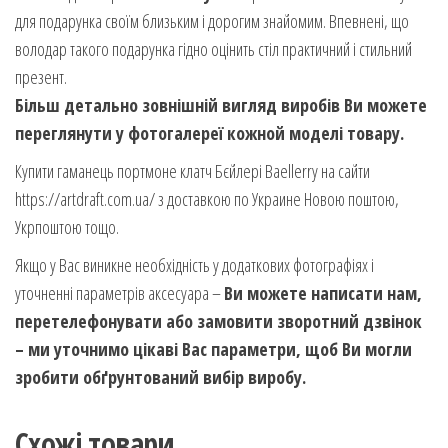
для подарунка своїм близьким і дорогим знайомим. Впевнені, що
володар такого подарунка гідно оцінить стіл практичний і стильний
презент.
Більш детально зовнішній вигляд виробів Ви можете
переглянути у фотогалереї кожной моделі товару.
Купити гаманець портмоне клатч Бєйлері Baellerry на сайти
https://artdraft.com.ua/ з доставкою по Украине Новою поштою,
Укрпоштою тощо.
Якщо у Вас виникне необхідність у додаткових фотографіях і
уточненні параметрів аксесуара –
Ви можете написати нам,
перетелефонувати або замовити зворотний дзвінок
– ми уточнимо цікаві Вас параметри, щоб Ви могли
зробити обґрунтований вибір виробу.
Схожі товари