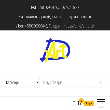
тел: 098 609 64 46, 066 467 88 27
Відвантаження у вихідні та свята за домовленістю.
Viber:
+380986096446
, Telegram:
https://t.me/artidraft
0
0 грн
Menu