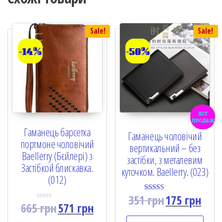
Sale!
Sale!
-14%
-50%
хіт
продаж
Гаманець барсетка
Гаманець чоловічий
портмоне чоловічий
вертикальний – без
Baellerry (Бєйлері) з
застібки, з металевим
Застібкой блискавка.
куточком. Baellerry. (023)
(012)
351
грн
175
грн
Rated
665
грн
571
грн
5.00
R
out of 5
a
t