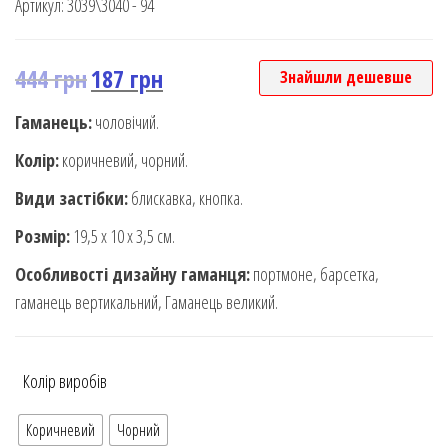
Артикул:
3039\3040 - 94
based on
customer
rating
444
грн
187
грн
Знайшли дешевше
Гаманець:
чоловічий.
Колір:
коричневий, чорний.
Види застібки:
блискавка, кнопка.
Розмір:
19,5 х 10 х 3,5 см.
Особливості дизайну гаманця:
портмоне, барсетка,
гаманець вертикальний, Гаманець великий.
Колір виробів
Коричневий
Чорний