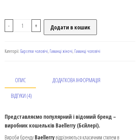
-
+
Додати в кошик
Категорії:
Барсетки чоловічі
,
Гаманці жіночі
,
Гаманці чоловічі
ОПИС
ДОДАТКОВА ІНФОРМАЦІЯ
ВІДГУКИ (4)
Представляємо популярний і відомий бренд –
виробник кошельків Baellerry (Бєйлері).
Вироби бренду
Baellerry
відрізняються класичним стилем в