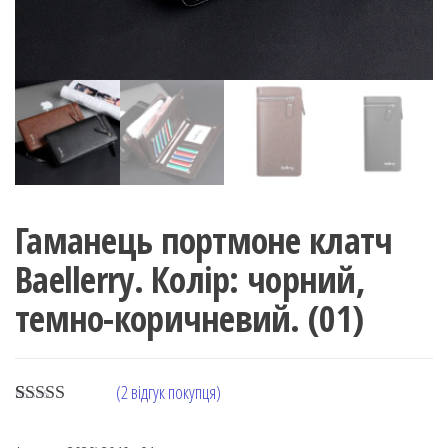
Гаманець портмоне клатч
Baellerry. Колір: чорний,
темно-коричневий. (01)
(
2
відгук покупця)
Rated
2
5.00
out of 5