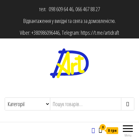
тел: 098 609 64 46, 066 467 88 27
Відвантаження у вихідні та свята за домовленістю.
Viber:
+380986096446
, Telegram:
https://t.me/artidraft
0
0 грн
Menu