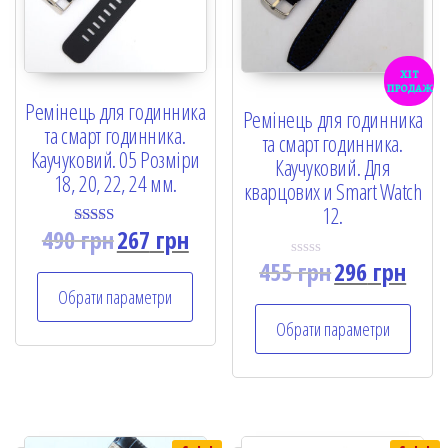
хіт
продаж
Ремінець для годинника
Ремінець для годинника
та смарт годинника.
та смарт годинника.
Каучуковий. 05 Розміри
Каучуковий. Для
18, 20, 22, 24 мм.
кварцових и Smart Watch
12.
490
грн
267
грн
Rated
5.00
455
грн
296
грн
out of 5
R
a
Обрати параметри
t
e
Обрати параметри
d
0
o
u
t
o
f
5