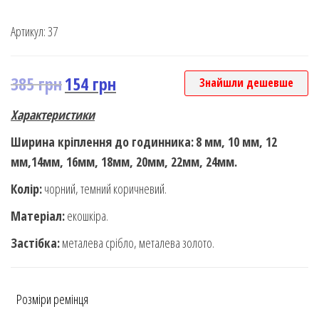
Rated
1
5.00
out of 5
Артикул:
37
based on
customer
rating
385
грн
154
грн
Знайшли дешевше
Характеристики
Ширина кріплення до годинника:
8 мм, 10 мм, 12
мм,14мм, 16мм, 18мм, 20мм, 22мм, 24мм.
Колір:
чорний, темний коричневий.
Матеріал:
екошкіра.
Застібка:
металева срібло, металева золото.
Розміри ремінця