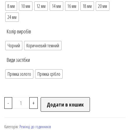
8 мм
10 мм
12 мм
14 мм
16 мм
18 мм
20 мм
24 мм
Колір виробів
Чорний
Коричневий темний
Види застібки
Пряжка золото
Пряжка срібло
-
+
Додати в кошик
Категорія:
Ремінці до годинників