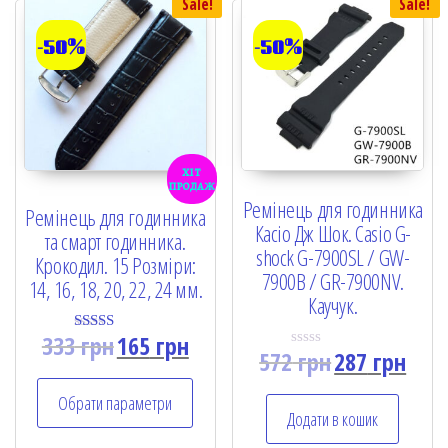
Sale!
Sale!
-50%
-50%
хіт
продаж
Ремінець для годинника
Ремінець для годинника
Касіо Дж Шок. Casio G-
та смарт годинника.
shock G-7900SL / GW-
Крокодил. 15 Розміри:
7900B / GR-7900NV.
14, 16, 18, 20, 22, 24 мм.
Каучук.
333
грн
165
грн
Rated
572
грн
287
грн
5.00
R
out of 5
a
t
Обрати параметри
e
Додати в кошик
d
0