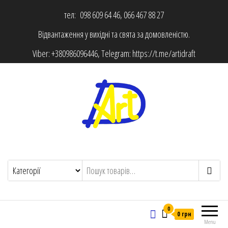
тел: 098 609 64 46, 066 467 88 27
Відвантаження у вихідні та свята за домовленістю.
Viber:
+380986096446
, Telegram:
https://t.me/artidraft
0
0 грн
Menu