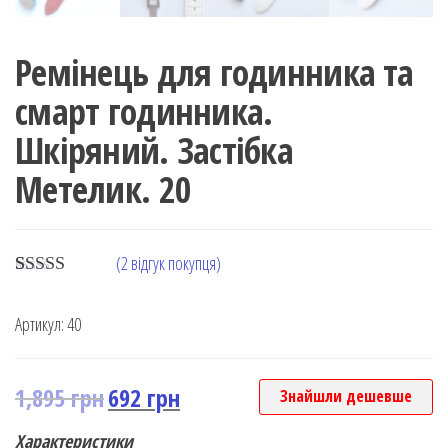
Ремінець для годинника та
смарт годинника.
Шкіряний. Застібка
Метелик. 20
(
2
відгук покупця)
Rated
2
5.00
out of 5
Артикул:
40
based on
customer
rating
1,895
грн
692
грн
Знайшли дешевше
Характеристики