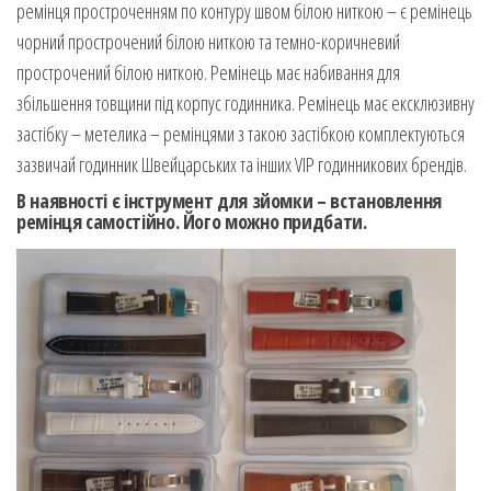
ремінця простроченням по контуру швом білою ниткою – є ремінець
чорний прострочений білою ниткою та темно-коричневий
прострочений білою ниткою. Ремінець має набивання для
збільшення товщини під корпус годинника. Ремінець має ексклюзивну
застібку – метелика – ремінцями з такою застібкою комплектуються
зазвичай годинник Швейцарських та інших VIP годинникових брендів.
В наявності є інструмент для зйомки – встановлення
ремінця самостійно. Його можно придбати.