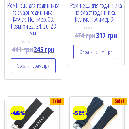
Ремінець для годинника
Ремінець для годинника
та смарт годинника.
та смарт годинника.
Каучук. Полімер. 03.
Каучук. Полимер 04.
Розміри 22, 24, 26, 28
мм.
474
грн
317
грн
R
a
t
441
грн
245
грн
e
R
Обрати параметри
d
a
0
t
o
e
Обрати параметри
u
d
t
0
o
o
f
u
5
t
o
f
5
Sale!
Sale!
-46%
-52%