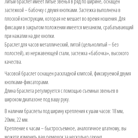
Литый браслет имеет литые звенья в ряд по ширине, оснащен
застежкой – бабочку с двумя кнопками. Застежка выполнена в
плоской конструкции, которая не мешает во время ношения. Для
фиксации в закрытом положении имеется механизм, срабатывающий
при нажатии на две кнопки.
Браслет для часов металлический, литой (цельнолитый – без
полостей), из нержавеющей стали, застежка «бабочка», высокого
качества.
Часовой браслет оснащен раскладной клипсой, фиксируемой двумя
кнопками-фиксаторами.
Длина браслета регулируется с помощью съемных звеньев в
широком диапазоне под вашу руку.
В наличии браслеты под ширину крепления к ушам часов: 18 мм,
20мм, 22 мм.
Крепление к часам – быстросъемное, аналогичное штатному, вы
можете изменить ваш ремешок за несколько секунд.