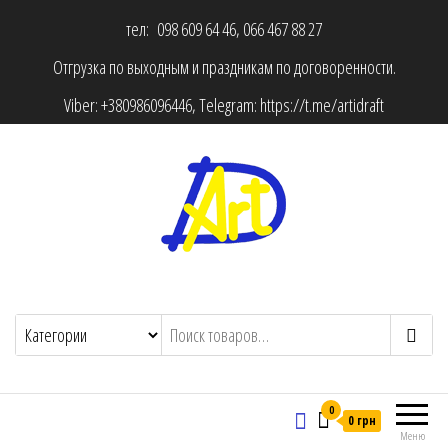
тел: 098 609 64 46, 066 467 88 27
Отгрузка по выходным и праздникам по договоренности.
Viber:
+380986096446
, Telegram:
https://t.me/artidraft
0
0 грн
Меню