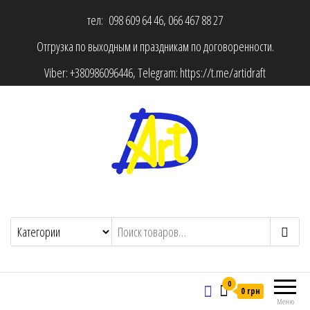
тел: 098 609 64 46, 066 467 88 27
Отгрузка по выходным и праздникам по договоренности.
Viber:
+380986096446
, Telegram:
https://t.me/artidraft
0
0 грн
Меню