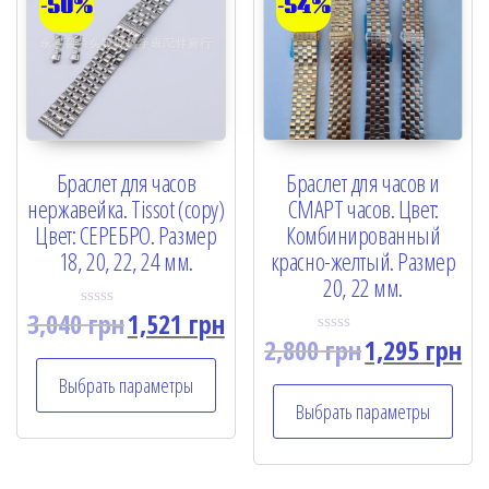
-50%
-54%
Браслет для часов
Браслет для часов и
нержавейка. Tissot (copy)
СМАРТ часов. Цвет:
Цвет: СЕРЕБРО. Размер
Комбинированный
18, 20, 22, 24 мм.
красно-желтый. Размер
20, 22 мм.
3,040
грн
1,521
грн
R
a
2,800
грн
1,295
грн
R
t
a
e
t
Выбрать параметры
d
e
0
Выбрать параметры
d
o
0
u
o
t
u
o
t
f