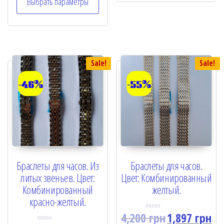
Выбрать параметры
d
t
0
o
o
f
u
5
t
o
f
5
Sale!
Sale!
-46%
-55%
Браслеты для часов. Из
Браслеты для часов.
литых звеньев. Цвет:
Цвет: Комбинированный
Комбинированный
желтый.
красно-желтый.
4,200
грн
1,897
грн
R
a