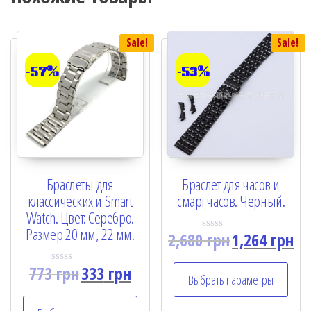
Sale!
Sale!
-57%
-53%
Браслеты для
Браслет для часов и
классических и Smart
смарт часов. Черный.
Watch. Цвет: Серебро.
Размер 20 мм, 22 мм.
2,680
грн
1,264
грн
R
a
t
773
грн
333
грн
e
R
Выбрать параметры
d
a
0
t
o
e
u