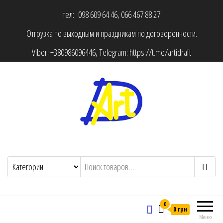
тел: 098 609 64 46, 066 467 88 27
Отгрузка по выходным и праздникам по договоренности.
Viber:
+380986096446
, Telegram:
https://t.me/artidraft
0
0 грн
Меню