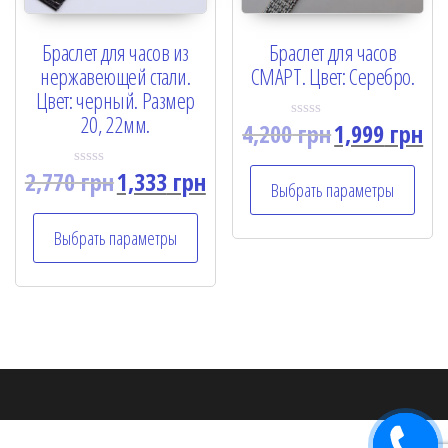
Браслет для часов из
Браслет для часов
нержавеющей стали.
СМАРТ. Цвет: Серебро.
Цвет: черный. Размер
20, 22мм.
4,200
грн
1,999
грн
R
a
t
2,770
грн
1,333
грн
e
R
Выбрать параметры
d
a
0
t
o
e
Выбрать параметры
u
d
t
0
o
o
f
u
5
t
o
f
5
Заказать