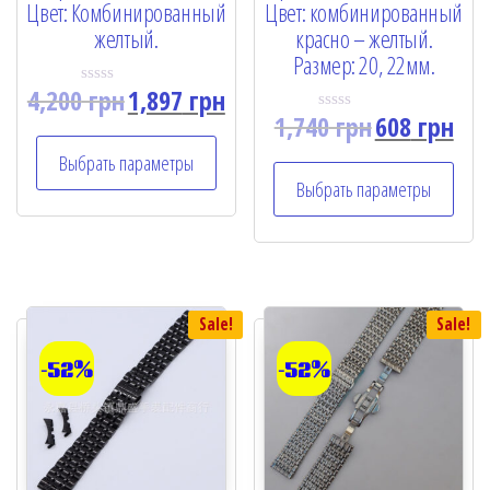
Цвет: Комбинированный
Цвет: комбинированный
желтый.
красно – желтый.
Размер: 20, 22мм.
4,200
грн
1,897
грн
R
a
1,740
грн
608
грн
R
t
a
e
t
Выбрать параметры
d
e
0
Выбрать параметры
d
o
0
u
o
t
u
o
t
f
o
5
f
5
Sale!
Sale!
-52%
-52%