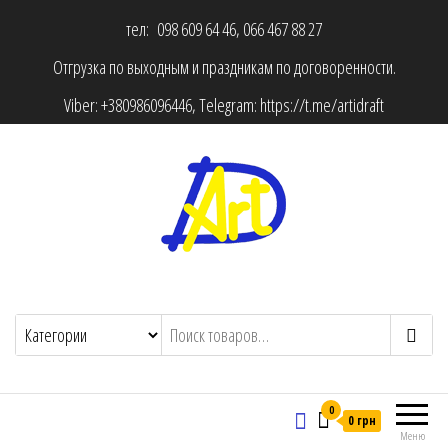
тел: 098 609 64 46, 066 467 88 27
Отгрузка по выходным и праздникам по договоренности.
Viber:
+380986096446
, Telegram:
https://t.me/artidraft
0
0 грн
Меню