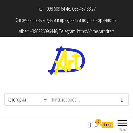
тел: 098 609 64 46, 066 467 88 27
Отгрузка по выходным и праздникам по договоренности.
Viber:
+380986096446
, Telegram:
https://t.me/artidraft
0
0 грн
Меню