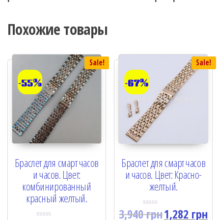
Похожие товары
Sale!
Sale!
-55%
-67%
Браслет для смарт часов
Браслет для смарт часов
и часов. Цвет:
и часов. Цвет: Красно-
комбинированный
желтый.
красный желтый.
3,940
грн
1,282
грн
R
a