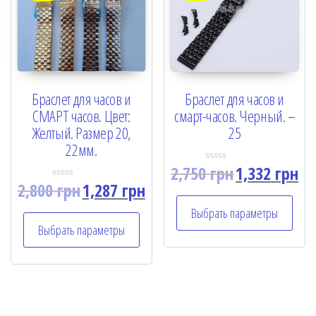
Браслет для часов и
Браслет для часов и
СМАРТ часов. Цвет:
смарт-часов. Черный. –
Желтый. Размер 20,
25
22мм.
2,750
грн
1,332
грн
R
a
2,800
грн
1,287
грн
R
t
a
e
t
Выбрать параметры
d
e
0
Выбрать параметры
d
o
0
u
o
t
u
o
t
f
o
5
f
5