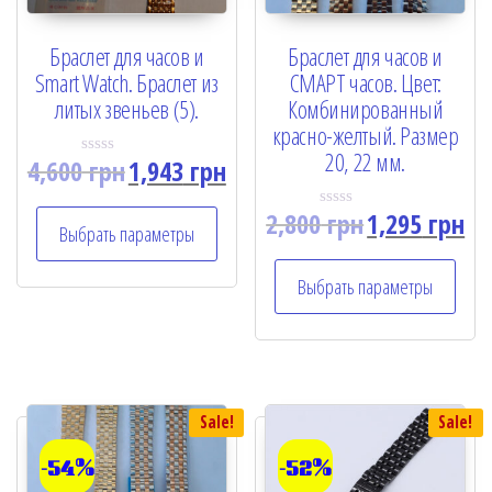
Браслет для часов и
Браслет для часов и
Smart Watch. Браслет из
СМАРТ часов. Цвет:
литых звеньев (5).
Комбинированный
красно-желтый. Размер
20, 22 мм.
4,600
грн
1,943
грн
R
a
t
2,800
грн
1,295
грн
e
R
Выбрать параметры
d
a
0
t
o
e
u
Выбрать параметры
d
t
0
o
o
f
u
5
t
o
f
5
Sale!
Sale!
-54%
-52%