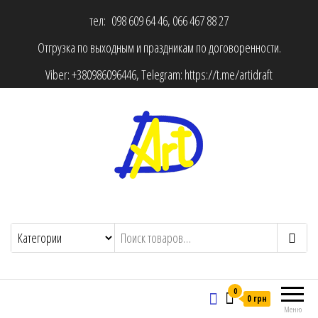
тел: 098 609 64 46, 066 467 88 27
Отгрузка по выходным и праздникам по договоренности.
Viber:
+380986096446
, Telegram:
https://t.me/artidraft
0
0 грн
Меню