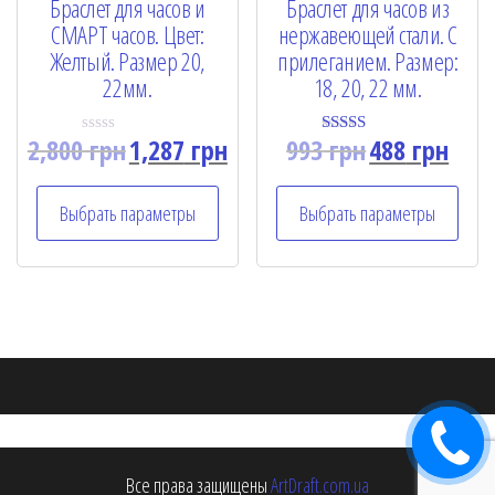
Браслет для часов и
Браслет для часов из
СМАРТ часов. Цвет:
нержавеющей стали. С
Желтый. Размер 20,
прилеганием. Размер:
22мм.
18, 20, 22 мм.
2,800
грн
1,287
грн
993
грн
488
грн
R
Rated
a
5.00
t
out of 5
e
Выбрать параметры
Выбрать параметры
d
0
o
u
t
o
f
5
Заказать
звонок
Все права защищены
ArtDraft.com.ua