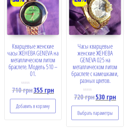
-50%
-26%
Кварцевые женские
Часы кварцевые
часы ЖЕНЕВА GENEVA на
женские ЖЕНЕВА
металлическом литом
GENEVA 025 на
браслете. Модель 510 –
металлическом литом
01.
браслете с камешками,
разных цветов.
710
грн
355
грн
R
a
720
грн
530
грн
R
t
a
e
t
Добавить в корзину
d
e
0
Выбрать параметры
d
o
0
u
o
t
u
o