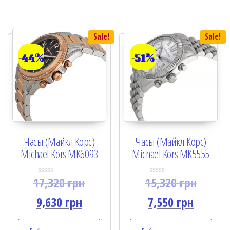
t
f
o
5
f
5
Sale!
Sale!
-44%
-51%
Часы (Майкл Корс)
Часы (Майкл Корс)
Michael Kors MK6093
Michael Kors MK5555
17,320
грн
15,320
грн
R
R
a
a
t
t
9,630
грн
7,550
грн
e
e
d
d
0
0
o
o