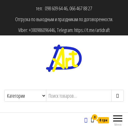
тел: 098 609 64 46, 066 467 88 27
Отгрузка по выходным и праздникам по договоренности.
Viber:
+380986096446
, Telegram:
https://t.me/artidraft
0
0 грн
Меню