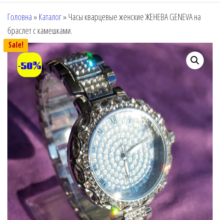
Головна
»
Каталог
»
Часы кварцевые женские ЖЕНЕВА GENEVA на
браслет с камешками.
Sale!
-50%