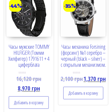
-44%
-35%
Часы мужские TOMMY
Часы механика Forsining
HILFIGER (Томми
(форсинг) №1 серебро –
Хилфигер) 1791611 + 4
черный (black – silver) –
циферблата
с открытым механизмом.
16,120
грн
2,100
грн
1,370
грн
R
R
a
a
t
t
8,970
грн
e
e
Добавить в корзину
d
d
0
0
o
o
Добавить в корзину
u
u
t
t
o
o