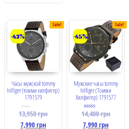
f
f
5
5
Sale!
Sale!
-43%
-45%
Часы мужской tommy
Мужские часы tommy
hilfiger (томми хилфигер)
hilfiger (Томми
1791579
Хилфигер) 1791577
13,950
грн
14,400
грн
R
Rated
a
4.50
t
out of 5
7,990
грн
7,990
грн
e