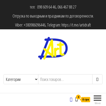
тел: 098 609 64 46, 066 467 88 27
Отгрузка по выходным и праздникам по договоренности.
Viber:
+380986096446
, Telegram:
https://t.me/artidraft
0
0 грн
Меню