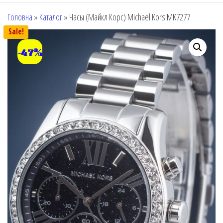
Головна
»
Каталог
»
Часы (Майкл Корс) Michael Kors MK7277
Sale!
-47%