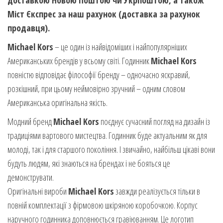
доставкою Новою Поштою чи Укрпоштою, а також
Міст Єкспрес за наш рахунок (доставка за рахунок
продавця).
Michael Kors
– це один із найвідоміших і найпопулярніших
Американських брендів у всьому світі. Годинник
Michael Kors
повністю відповідає філософії бренду – одночасно яскравий,
розкішний, при цьому неймовірно зручний – одним словом
Американська оригінальна якість.
Модний бренд
Michael Kors
поєднує сучасний погляд на дизайн із
традиціями вартового мистецтва. Годинник буде актуальним як для
молоді, так і для старшого покоління. І звичайно, найбільш цікаві вони
будуть людям, які знаються на брендах і не бояться це
демонструвати.
Оригінальні вироби
Michael Kors
завжди реалізується тільки в
повній комплектації з фірмовою шкіряною коробочкою. Корпус
наручного годинника доповнюється гравіюванням. Це логотип