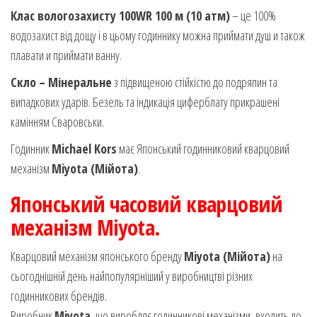
Клас вологозахисту 100WR 100 м (10 атм)
– це 100%
водозахист від дощу і в цьому годиннику можна приймати душ и також
плавати и приймати ванну.
Скло – Мінеральне
з підвищеною стійкістю до подряпин та
випадкових ударів. Безель та індикація циферблату прикрашені
камінням Сваровськи.
Годинник
Michael Kors
має Японський годинниковий кварцовий
механізм
Miyota (Мійота)
.
Японський часовий кварцовий
механізм Miyota.
Кварцовий механізм японського бренду
Miyota (Мійота)
на
сьогоднішній день найпопулярніший у виробництві різних
годинникових брендів.
Виробник
Miyota
, що виробляє годинникові механізми, входить до