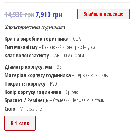
14,930
грн
7,910
грн
Знайшли дешевше
Характеристики годинника
Країна виробник годинника
– США
Тип механізму
– Кварцовий хронограф Miyota
Клас вологозахисту
– WR 100 м (10 атм)
Діаметр корпусу, мм
– 38
Матеріал корпусу годинника
– Нержавіюча сталь.
Покриття корпусу
– PVD
Колір корпусу годинника
– Срібло.
Браслет / Ремінець
– Сталевий. Нержавіюча сталь
Скло
– Мінеральне
В 1 клик