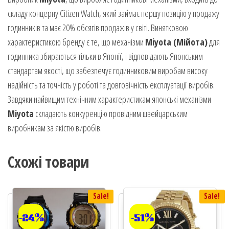
складу концерну Citizen Watch, який займає першу позицію у продажу
годинників та має 20% обсягів продажів у світі. Винятковою
характеристикою бренду є те, що механізми
Miyota (Мійота)
для
годинника збираються тільки в Японії, і відповідають Японським
стандартам якості, що забезпечує годинниковим виробам високу
надійність та точність у роботі та довговічність експлуатації виробів.
Завдяки найвищим технічним характеристикам японські механізми
Miyota
складають конкуренцію провідним швейцарським
виробникам за якістю виробів.
Схожі товари
Sale!
Sale!
-24%
-51%