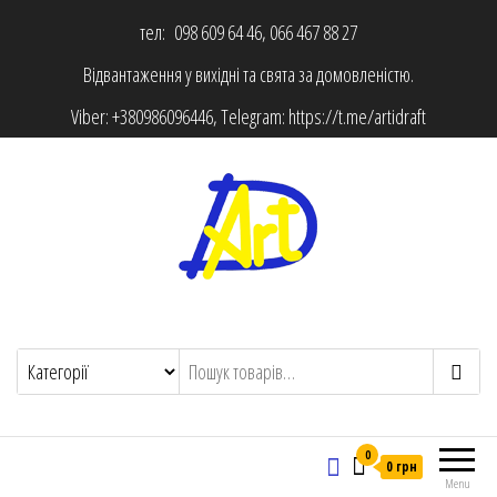
тел: 098 609 64 46, 066 467 88 27
Відвантаження у вихідні та свята за домовленістю.
Viber:
+380986096446
, Telegram:
https://t.me/artidraft
0
0 грн
Menu