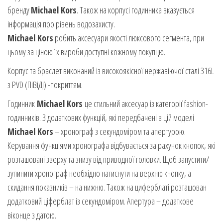
бренду
Michael Kors
. Також на корпусі годинника вказується
інформація про рівень водозахисту.
Michael Kors
робить аксесуари якості люксового сегмента, при
цьому за ціною їх вироби доступні кожному покупцю.
Корпус та браслет виконаний із високоякісної нержавіючої сталі 316L
з PVD (ПіВіДі) -покриттям.
Годинник
Michael Kors
це стильний аксесуар із категорії fashion-
годинників. З додаткових функцій, які передбачені в цій моделі
Michael Kors
– хронограф з секундоміром та апертурою.
Керування функціями хронографа відбувається за рахунок кнопок, які
розташовані зверху та знизу від приводної головки. Щоб запустити/
зупинити хронограф необхідно натиснути на верхню кнопку, а
скидання показників – на нижню. Також на циферблаті розташован
додатковий ціферблат із секундоміром. Апертура – додаткове
віконце з датою.