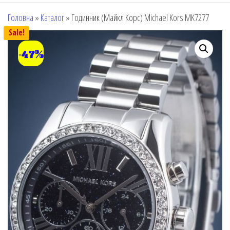
Головна
»
Каталог
»
Годинник (Майкл Корс) Michael Kors MK7277
Sale!
-47%