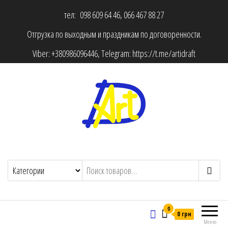
тел: 098 609 64 46, 066 467 88 27
Отгрузка по выходным и праздникам по договоренности.
Viber:
+380986096446
, Telegram:
https://t.me/artidraft
0
0 грн
Меню