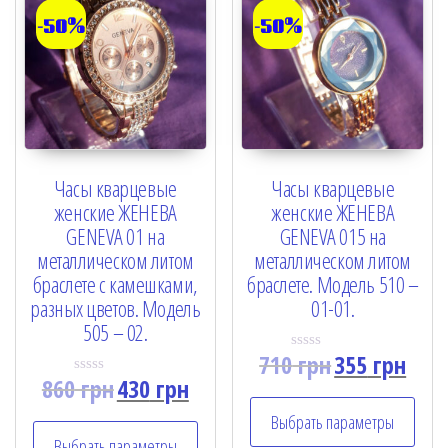
-50%
-50%
Часы кварцевые
Часы кварцевые
женские ЖЕНЕВА
женские ЖЕНЕВА
GENEVA 01 на
GENEVA 015 на
металлическом литом
металлическом литом
браслете с камешками,
браслете. Модель 510 –
разных цветов. Модель
01-01.
505 – 02.
710
грн
355
грн
R
a
860
грн
430
грн
R
t
a
e
t
Выбрать параметры
d
e
0
Выбрать параметры
d