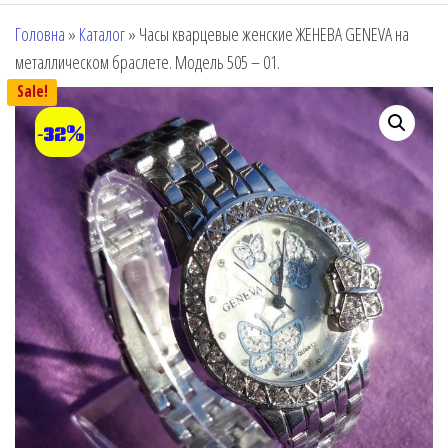
Головна
»
Каталог
»
Часы кварцевые женские ЖЕНЕВА GENEVA на
металлическом браслете. Модель 505 – 01.
Sale!
-32%