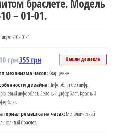
литом браслете. Модель
10 – 01-01.
тикул:
510 - 01-1
10
грн
355
грн
Нашли дешевле
ип механизма часов:
Кварцевые.
собенности дизайна:
Циферблат без цифр,
реневый циферблат, Зеленый циферблат, Красный
ферблат.
атериал ремешка на часах:
Металлический
льнолитый браслет.