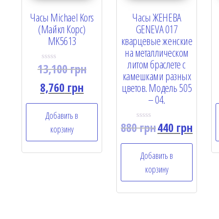
Часы Michael Kors
Часы ЖЕНЕВА
(Майкл Корс)
GENEVA 017
MK5613
кварцевые женские
на металлическом
литом браслете с
13,100
грн
R
камешками разных
a
t
8,760
грн
цветов. Модель 505
e
– 04.
d
0
o
Добавить в
u
880
грн
440
грн
t
R
корзину
o
a
f
t
5
e
Добавить в
d
0
корзину
o
u
t
o
f
5