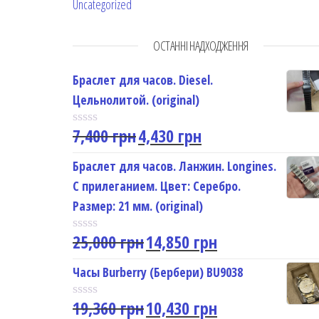
Uncategorized
ОСТАННІ НАДХОДЖЕННЯ
Браслет для часов. Diesel.
Цельнолитой. (original)
7,400
грн
4,430
грн
R
a
t
Браслет для часов. Ланжин. Longines.
e
С прилеганием. Цвет: Серебро.
d
0
Размер: 21 мм. (original)
o
u
25,000
грн
14,850
грн
t
R
o
a
f
t
Часы Burberry (Бербери) BU9038
5
e
d
19,360
грн
10,430
грн
0
R
o