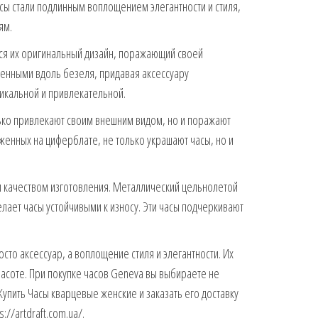
часы стали подлинным воплощением элегантности и стиля,
ям.
ся их оригинальный дизайн, поражающий своей
женными вдоль безеля, придавая аксессуару
икальной и привлекательной.
ко привлекают своим внешним видом, но и поражают
енных на циферблате, не только украшают часы, но и
 качеством изготовления. Металлический цельнолетой
елает часы устойчивыми к износу. Эти часы подчеркивают
осто аксессуар, а воплощение стиля и элегантности. Их
расоте. При покупке часов Geneva вы выбираете не
 Купить Часы кварцевые женские и заказать его доставку
//artdraft.com.ua/.