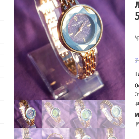
5
Ар
7
Т
О
Си
ци
М
це