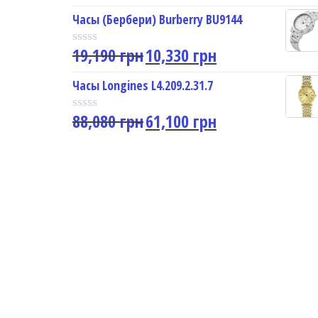
a
u
t
Часы (Бербери) Burberry BU9144
t
e
o
d
f
19,190
грн
10,330
грн
0
R
5
o
a
u
t
Часы Longines L4.209.2.31.7
t
e
o
d
f
88,080
грн
61,100
грн
0
R
5
o
a
u
t
t
e
o
d
f
0
5
o
u
t
o
f
5