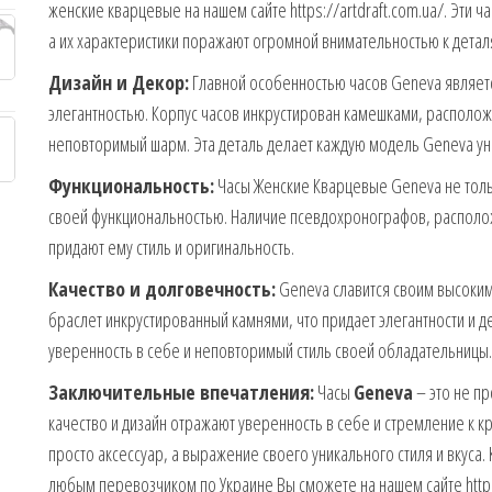
женские кварцевые на нашем сайте https://artdraft.com.ua/. Эти 
а их характеристики поражают огромной внимательностью к детал
Дизайн и Декор:
Главной особенностью часов Geneva являет
элегантностью. Корпус часов инкрустирован камешками, располо
неповторимый шарм. Эта деталь делает каждую модель Geneva ун
Функциональность:
Часы Женские Кварцевые Geneva не толь
своей функциональностью. Наличие псевдохронографов, располож
придают ему стиль и оригинальность.
Качество и долговечность:
Geneva славится своим высоким
браслет инкрустированный камнями, что придает элегантности и д
уверенность в себе и неповторимый стиль своей обладательницы.
Заключительные впечатления:
Часы
Geneva
– это не пр
качество и дизайн отражают уверенность в себе и стремление к к
просто аксессуар, а выражение своего уникального стиля и вкуса.
любым перевозчиком по Украине Вы сможете на нашем сайте https: