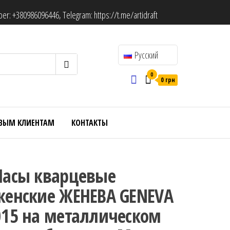
ber:
+380986096446
, Telegram:
https://t.me/artidraft
Русский
0
0 грн
ВЫМ КЛИЕНТАМ
КОНТАКТЫ
Часы кварцевые
женские ЖЕНЕВА GENEVA
015 на металлическом