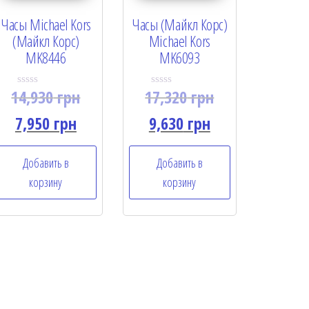
Часы Michael Kors
Часы (Майкл Корс)
(Майкл Корс)
Michael Kors
MK8446
MK6093
14,930
грн
17,320
грн
R
R
a
a
t
t
7,950
грн
9,630
грн
e
e
d
d
0
0
o
o
Добавить в
Добавить в
u
u
t
t
корзину
корзину
o
o
f
f
5
5