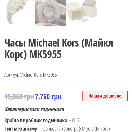
Часы Michael Kors (Майкл
Корс) MK5955
Артикул:
Michael Kors MK5955
15,860
грн
7,760
грн
Нашли дешевле
Характеристики годинника
Країна виробник годинника
– США
Тип механізму
– Кварцовий хронограф Miyota (Мійота)