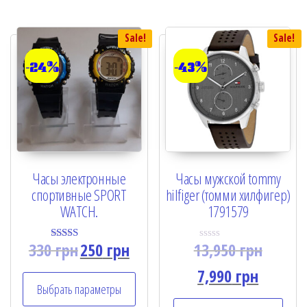
Sale!
Sale!
-24%
-43%
Часы электронные
Часы мужской tommy
спортивные SPORT
hilfiger (томми хилфигер)
WATCH.
1791579
330
грн
250
грн
13,950
грн
Rated
R
4.17
a
out of 5
t
7,990
грн
e
Выбрать параметры
d
0