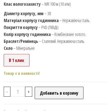
Клас вологозахисту
– WR 100 м (10 атм)
Діаметр корпусу, мм
– 38
Матеріал корпусу годинника
– Нержавіюча сталь.
Покриття корпусу
– PVD (ПіВіДі)
Колір корпусу годинника
– Комбіноване золото.
Браслет/Ремінець
– Сталевий. Нержавіюча сталь
Скло
– Мінеральне
В 1 клик
Товар є в наявності!
-
+
Добавить в корзину