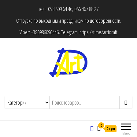
тел: 098 609 64 46, 066 467 88 27
Отгрузка по выходным и праздникам по договоренности.
Viber:
+380986096446
, Telegram:
https://t.me/artidraft
0
0 грн
Меню