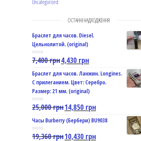
Uncategorized
ОСТАННІ НАДХОДЖЕННЯ
Браслет для часов. Diesel.
Цельнолитой. (original)
7,400
грн
4,430
грн
R
a
t
Браслет для часов. Ланжин. Longines.
e
С прилеганием. Цвет: Серебро.
d
0
Размер: 21 мм. (original)
o
u
25,000
грн
14,850
грн
t
R
o
a
f
t
Часы Burberry (Бербери) BU9038
5
e
d
19,360
грн
10,430
грн
0
R
o