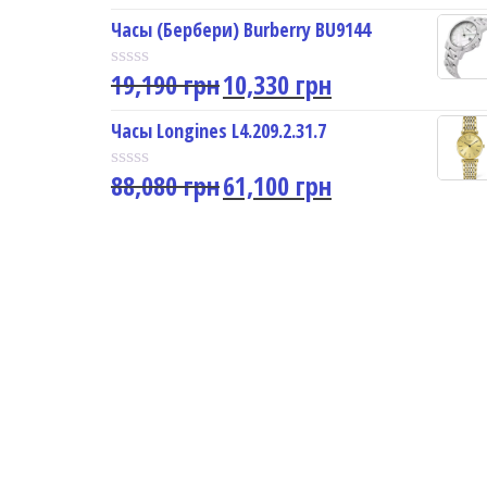
a
u
t
Часы (Бербери) Burberry BU9144
t
e
o
d
f
19,190
грн
10,330
грн
0
R
5
o
a
u
t
Часы Longines L4.209.2.31.7
t
e
o
d
f
88,080
грн
61,100
грн
0
R
5
o
a
u
t
t
e
o
d
f
0
5
o
u
t
o
f
5