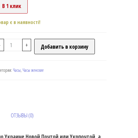
В 1 клик
овар є в наявності!
-
+
Добавить в корзину
тегории:
Часы
,
Часы женские
ОТЗЫВЫ (0)
 по Украине Новой Почтой или Укрпочтой, а