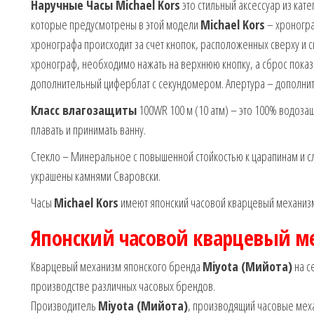
Наручные Часы Michael Kors
это стильный аксессуар из кате
которые предусмотрены в этой модели
Michael Kors
– хроногра
хронографа происходит за счет кнопок, расположенных сверху и с
хронограф, необходимо нажать на верхнюю кнопку, а сброс пока
дополнительный циферблат с секундомером. Апертура – дополнит
Класс влагозащиты
100WR 100 м (10 атм) – это 100% водозащ
плавать и принимать ванну.
Стекло – Минеральное с повышенной стойкостью к царапинам и с
украшены камнями Сваровски.
Часы
Michael Kors
имеют японский часовой кварцевый механи
Японский часовой кварцевый м
Кварцевый механизм японского бренда
Miyota (Мийота)
на с
производстве различных часовых брендов.
Производитель
Miyota (Мийота)
, производящий часовые механ