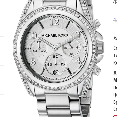
Ар
1
Х
С
Т
К
Д
М
П
Ц
Б
С