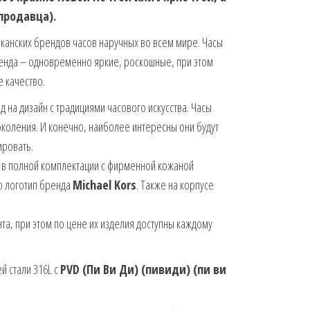
 продавца).
иканских брендов часов наручных во всем мире. Часы
енда – одновременно яркие, роскошные, при этом
 качество.
на дизайн с традициями часового искусства. Часы
поколения. И конечно, наиболее интересны они будут
ировать.
 в полной комплектации с фирменной кожаной
о логотип бренда
Michael Kors
. Также на корпусе
та, при этом по цене их изделия доступны каждому
 стали 316L с
PVD (Пи Ви Ди) (пивиди) (пи ви