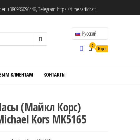
ber:
+380986096446
, Telegram:
https://t.me/artidraft
Русский
0
0 грн
ВЫМ КЛИЕНТАМ
КОНТАКТЫ
Часы (Майкл Корс)
Michael Kors MK5165