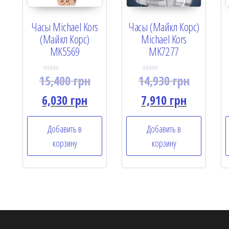
Часы Michael Kors
Часы (Майкл Корс)
(Майкл Корс)
Michael Kors
MK5569
MK7277
15,400
грн
14,930
грн
R
R
a
a
t
t
6,030
грн
7,910
грн
e
e
d
d
0
0
o
o
Добавить в
Добавить в
u
u
t
t
корзину
корзину
o
o
f
f
5
5