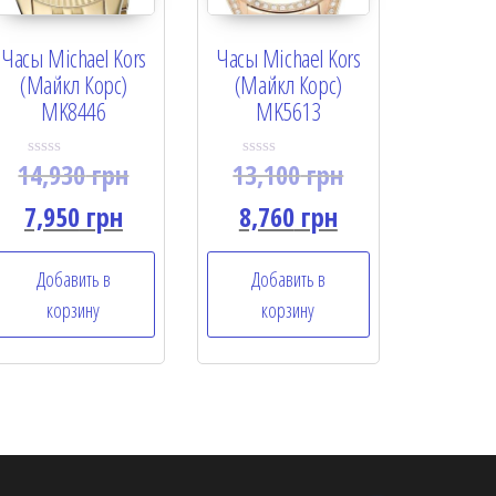
Часы Michael Kors
Часы Michael Kors
(Майкл Корс)
(Майкл Корс)
MK8446
MK5613
14,930
грн
13,100
грн
R
R
a
a
t
t
7,950
грн
8,760
грн
e
e
d
d
0
0
o
o
Добавить в
Добавить в
u
u
t
t
корзину
корзину
o
o
f
f
5
5