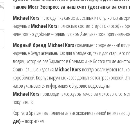
также Мост Экспресс за наш счет (доставка за счет
Michael Kors
– это один из самых известных и популярных амер
наручные
Michael Kors
полностью соответствуют философии бр
невероятно удобные – одним словом Американское оригинальное
Модный бренд Michael Kors
совмещает современный взгляд 
наручные будут актуальны как для молодежи, так и для старшего 
людям, которые разбираются в брендах и не боятся это демонстр
Оригинальные изделия
Michael Kors
всегда реализуются только
коробочкой. Корпус наручных часов дополняется гравировкой. Эт
часов указывается информация об уровне водозащиты.
Michael Kors
производит аксессуары качества люксового сегмен
покупателю.
Корпус и браслет выполнены из высококачественной нержавеющей
ди)
– покрытием.