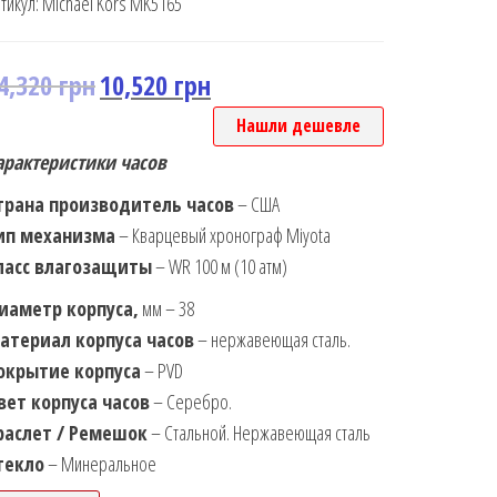
тикул:
Michael Kors MK5165
4,320
грн
10,520
грн
Нашли дешевле
арактеристики часов
трана производитель часов
– США
ип механизма
– Кварцевый хронограф Miyota
ласс влагозащиты
– WR 100 м (10 атм)
иаметр корпуса,
мм – 38
атериал корпуса часов
– нержавеющая сталь.
окрытие корпуса
– PVD
вет корпуса часов
– Серебро.
раслет / Ремешок
– Стальной. Нержавеющая сталь
текло
– Минеральное