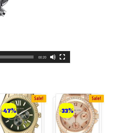
00:20
Sale!
Sale!
-47%
-33%