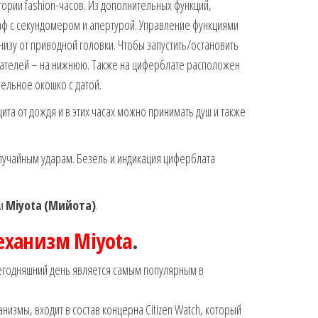
гории fashion-часов. Из дополнительных функций,
ф с секундомером и апертурой. Управление функциями
низу от приводной головки. Чтобы запустить/остановить
зателей – на нижнюю. Также на циферблате расположен
ельное окошко с датой.
ита от дождя и в этих часах можно принимать душ и также
лучайным ударам. Безель и индикация циферблата
зм
Miyota
(Мийота)
.
еханизм Miyota
.
егодняшний день является самым популярным в
измы, входит в состав концерна Citizen Watch, который