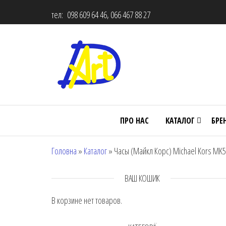
тел: 098 609 64 46, 066 467 88 27
ПРО НАС
КАТАЛОГ
БРЕ
Головна
»
Каталог
»
Часы (Майкл Корс) Michael Kors MK
ВАШ КОШИК
В корзине нет товаров.