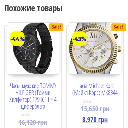
Похожие товары
Sale!
Sale!
-44%
-43%
Часы мужские TOMMY
Часы Michael Kors
HILFIGER (Томми
(Майкл Корс) MK8344
Хилфигер) 1791611 + 4
циферблата
15,650
грн
R
a
t
8,970
грн
16,120
грн
e
R
d
a