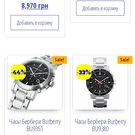
0
t
8,970
грн
o
e
Добавить в корзину
u
d
t
0
o
o
Добавить в корзину
f
u
5
t
o
f
5
Sale!
Sale!
-44%
-33%
Часы Бербери Burberry
Часы Бербери Burberry
BU9351
BU9380