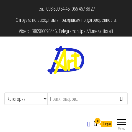
тел: 098 609 64 46, 066 467 88 27
Отгрузка по выходным и праздникам по договоренности.
Viber:
+380986096446
, Telegram:
https://t.me/artidraft
0
0 грн
Меню