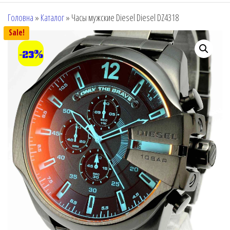
Головна
»
Каталог
»
Часы мужские Diesel Diesel DZ4318
Sale!
-23%