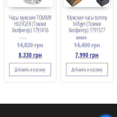
Часы мужские TOMMY
Мужские часы tommy
HILFIGER (Томми
hilfiger (Томми
Хилфигер) 1791416
Хилфигер) 1791577
14,820
грн
14,400
грн
R
Rated
a
4.50
t
out of 5
8,330
грн
7,990
грн
e
d
0
o
Добавить в корзину
Добавить в корзину
u
t
o
f
5