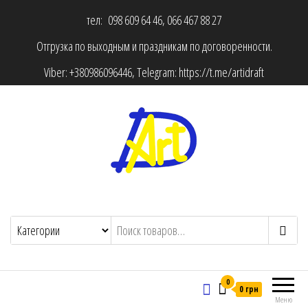
тел: 098 609 64 46, 066 467 88 27
Отгрузка по выходным и праздникам по договоренности.
Viber:
+380986096446
, Telegram:
https://t.me/artidraft
0
0 грн
Меню