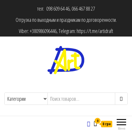
тел: 098 609 64 46, 066 467 88 27
Отгрузка по выходным и праздникам по договоренности.
Viber:
+380986096446
, Telegram:
https://t.me/artidraft
0
0 грн
Меню