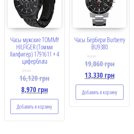
Часы мужские TOMMY
Часы Бербери Burberry
HILFIGER (Томми
BU9380
Хилфигер) 1791611 + 4
циферблата
19,860
грн
R
a
t
13,330
грн
16,120
грн
e
R
d
a
0
t
8,970
грн
o
e
Добавить в корзину
u
d
t
0
o
o
Добавить в корзину
f
u
5
t
o
f
5