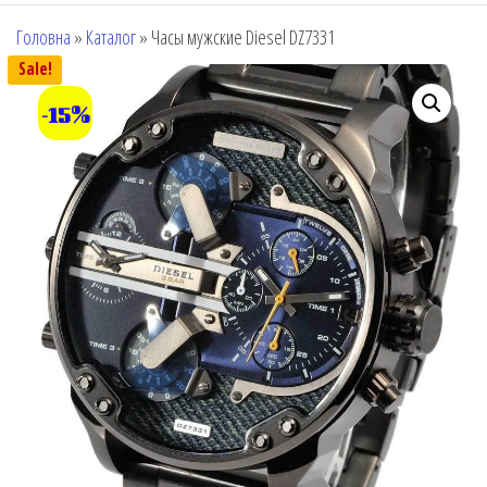
Головна
»
Каталог
»
Часы мужские Diesel DZ7331
Sale!
-15%