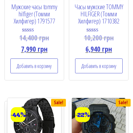
Мужские часы tommy
Часы мужские TOMMY
hilfiger (Томми
HILFIGER (Томми
Хилфигер) 1791577
Хилфигер) 1710382
14,400
грн
10,200
грн
Rated
Rated
4.50
5.00
out of 5
out of 5
7,990
грн
6,940
грн
Добавить в корзину
Добавить в корзину
Sale!
Sale!
-44%
-22%