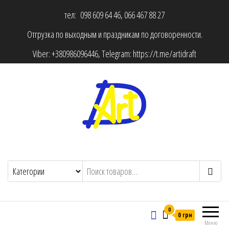
тел: 098 609 64 46, 066 467 88 27
Отгрузка по выходным и праздникам по договоренности.
Viber:
+380986096446
, Telegram:
https://t.me/artidraft
0
0 грн
Меню