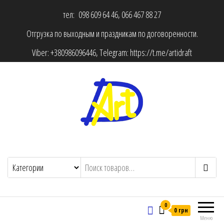
тел: 098 609 64 46, 066 467 88 27
Отгрузка по выходным и праздникам по договоренности.
Viber:
+380986096446
, Telegram:
https://t.me/artidraft
0
0 грн
Меню