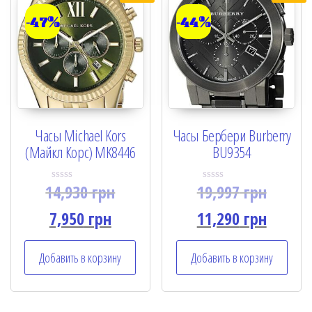
-47%
-44%
Часы Michael Kors
Часы Бербери Burberry
(Майкл Корс) MK8446
BU9354
14,930
грн
19,997
грн
R
R
a
a
t
t
7,950
грн
11,290
грн
e
e
d
d
0
0
o
o
Добавить в корзину
Добавить в корзину
u
u
t
t
o
o
f
f
5
5