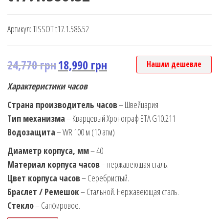
Артикул:
TISSOT t17.1.586.52
24,770
грн
18,990
грн
Нашли дешевле
Характеристики часов
Страна производитель часов
– Швейцария
Тип механизма
– Кварцевый Хронограф ETA G10.211
Водозащита
– WR 100 м (10 атм)
Диаметр корпуса, мм
– 40
Материал корпуса часов
– нержавеющая сталь.
Цвет корпуса часов
– Серебристый.
Браслет / Ремешок
– Стальной. Нержавеющая сталь.
Стекло
– Сапфировое.