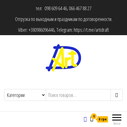
тел: 098 609 64 46, 066 467 88 27
Отгрузка по выходным и праздникам по договоренности.
Viber:
+380986096446
, Telegram:
https://t.me/artidraft
0
0 грн
Меню