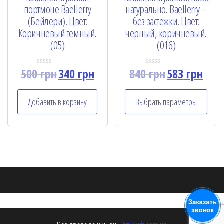
портмоне Baellerry
натурально. Baellerry –
(Бейлери). Цвет:
без застежки. Цвет:
Коричневый темный.
черный, коричневый.
(05)
(016)
500
грн
340
грн
840
грн
583
грн
R
R
a
a
t
t
e
e
Добавить в корзину
Выбрать параметры
d
d
0
0
o
o
u
u
t
t
o
o
f
f
5
5
Заказать
звонок