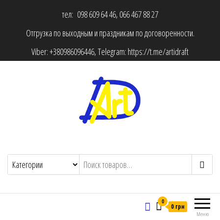
тел: 098 609 64 46, 066 467 88 27
Отгрузка по выходным и праздникам по договоренности.
Viber:
+380986096446
, Telegram:
https://t.me/artidraft
0
0 грн
Меню