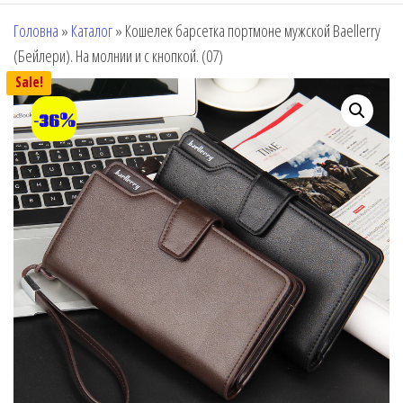
Головна
»
Каталог
»
Кошелек барсетка портмоне мужской Baellerry
(Бейлери). На молнии и с кнопкой. (07)
Sale!
-36%