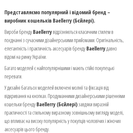
Представляємо популярний і відомий бренд –
виробник кошельків Baellerry (Бєйлері).
Вироби бренду
Baellerry
відрізняються класичним стилем в
поєднанні з сучасними дізайнерськими прийомами. Оригінальність,
елегантність і практичність аксесуарів бренду
Baellerry
давно
відомі на ринку України.
Багато моделей є найпопулярнішими і мають стійкі покупецькі
переваги.
У дизайні багатьох моделей включені молнії та фіксація від
відкривання на кнопках. Продуманними дизайнерськими рішеннями
кошельки бренду
Baellerry (Бєйлері)
завдяки виразній
практичності та стильному виразному зовнішньому вигляду моделі,
що впливає на високу популярність у покупців чоловічих і жіночих
аксесуарів цього бренду.