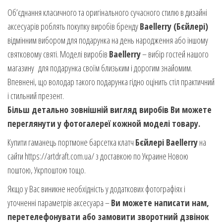
Об’єднання класичного та оригінального сучасного стилю в дизайні
аксесуарів роблять покупку виробів бренду
Baellerry (Бєйлері)
відмінним вибором для подарунка на день народження або іншому
святковому святі. Моделі виробів
Baellerry
– вибір гостей нашого
магазину для подарунка своїм близьким і дорогим знайомим.
Впевнені, що володар такого подарунка гідно оцінить стіл практичний
і стильний презент.
Більш детально зовнішній вигляд виробів Ви можете
переглянути у фотогалереї кожной моделі товару.
Купити гаманець портмоне барсетка клатч
Бєйлері Baellerry
на
сайти https://artdraft.com.ua/ з доставкою по Украине Новою
поштою, Укрпоштою тощо.
Якщо у Вас виникне необхідність у додаткових фотографіях і
уточненні параметрів аксесуара –
Ви можете написати нам,
перетелефонувати або замовити зворотний дзвінок