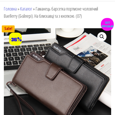
Головна
»
Каталог
»
Гаманець барсетка портмоне чоловічий
Baellerry (Бєйлері). На блискавці та з кнопкою. (07)
хіт
продаж
Sale!
-36%