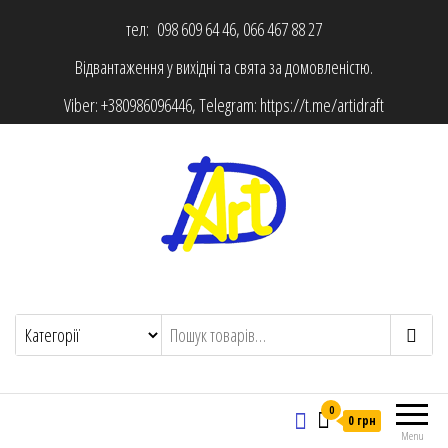
тел: 098 609 64 46, 066 467 88 27
Відвантаження у вихідні та свята за домовленістю.
Viber:
+380986096446
, Telegram:
https://t.me/artidraft
0
0 грн
Menu