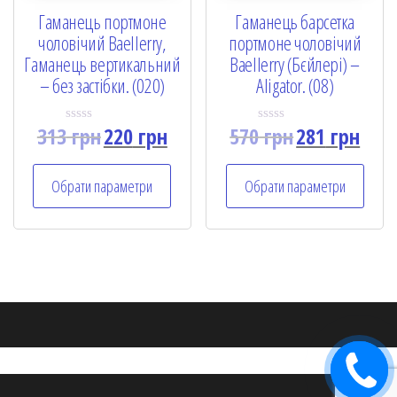
Гаманець портмоне
Гаманець барсетка
чоловічий Baellerry,
портмоне чоловічий
Гаманець вертикальний
Baellerry (Бєйлері) –
– без застібки. (020)
Aligator. (08)
313
грн
220
грн
570
грн
281
грн
R
R
a
a
t
t
e
e
Обрати параметри
Обрати параметри
d
d
0
0
o
o
u
u
t
t
o
o
f
f
5
5
Замовити
дзвінок