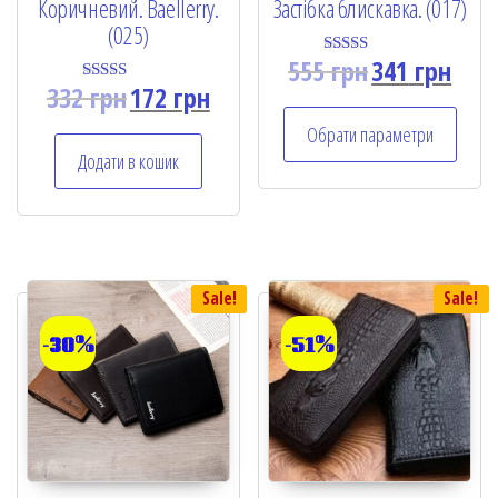
Коричневий. Baellerry.
Застібка блискавка. (017)
(025)
555
грн
341
грн
Rated
5.00
332
грн
172
грн
Rated
out of 5
5.00
out of 5
Обрати параметри
Додати в кошик
Sale!
Sale!
-30%
-51%