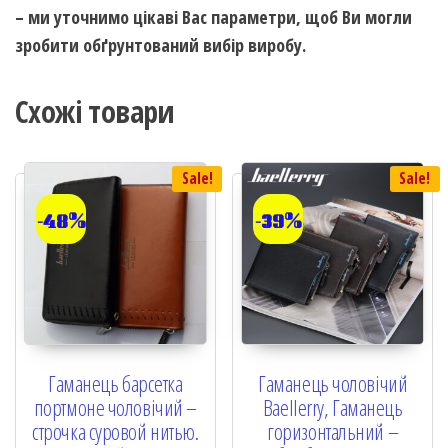
– ми уточнимо цікаві Вас параметри, щоб Ви могли
зробити обґрунтований вибір виробу.
Схожі товари
Sale!
Sale!
-48%
-39%
Гаманець барсетка
Гаманець чоловічий
портмоне чоловічий –
Baellerry, Гаманець
строчка суровой нитью.
горизонтальний –