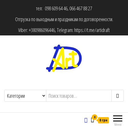
тел: 098 609 64 46, 066 467 88 27
Отгрузка по выходным и праздникам по договоренности.
Viber:
+380986096446
, Telegram:
https://t.me/artidraft
0
0 грн
Меню