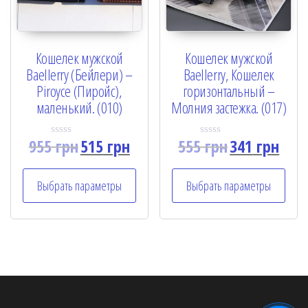
Кошелек мужской
Кошелек мужской
Baellerry (Бейлери) –
Baellerry, Кошелек
Piroyce (Пиройс),
горизонтальный –
маленький. (010)
Молния застежка. (017)
955
грн
515
грн
555
грн
341
грн
R
R
a
a
t
t
e
e
Выбрать параметры
Выбрать параметры
d
d
0
0
o
o
u
u
t
t
o
o
f
f
5
5