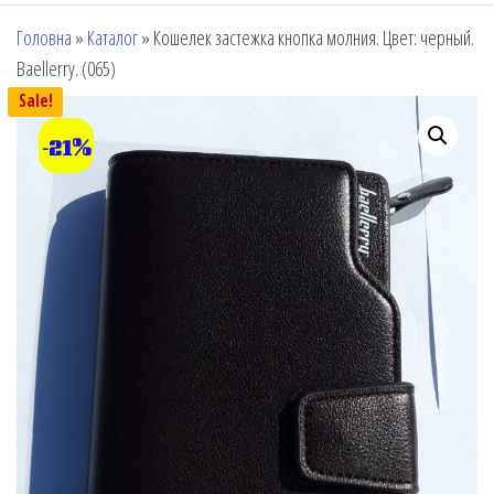
Головна
»
Каталог
»
Кошелек застежка кнопка молния. Цвет: черный.
Baellerry. (065)
Sale!
-21%