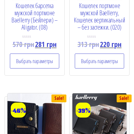
Кошелек барсетка
Кошелек портмоне
мужской портмоне
мужской Baellerry,
Baellerry (Бейлери) –
Кошелек вертикальный
Aligator. (08)
– без застежки. (020)
570
грн
281
грн
313
грн
220
грн
R
R
a
a
t
t
e
e
Выбрать параметры
Выбрать параметры
d
d
0
0
o
o
u
u
t
t
o
o
f
f
5
5
Sale!
Sale!
-46%
-39%