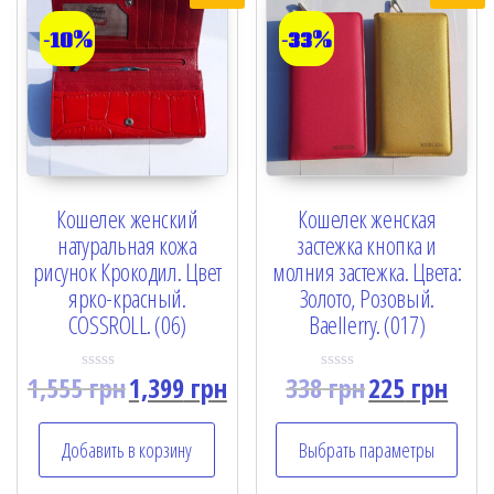
-10%
-33%
Кошелек женский
Кошелек женская
натуральная кожа
застежка кнопка и
рисунок Крокодил. Цвет
молния застежка. Цвета:
ярко-красный.
Золото, Розовый.
COSSROLL. (06)
Baellerry. (017)
1,555
грн
1,399
грн
338
грн
225
грн
R
R
a
a
t
t
e
e
Добавить в корзину
Выбрать параметры
d
d
0
0
o
o