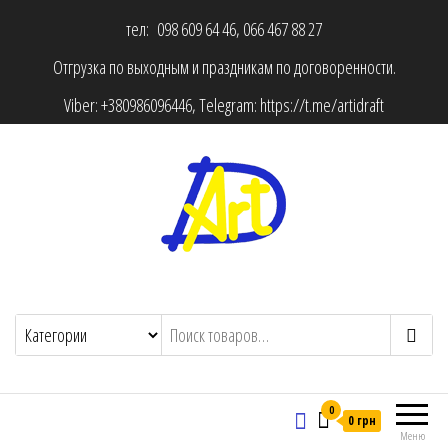
тел: 098 609 64 46, 066 467 88 27
Отгрузка по выходным и праздникам по договоренности.
Viber:
+380986096446
, Telegram:
https://t.me/artidraft
0
0 грн
Меню