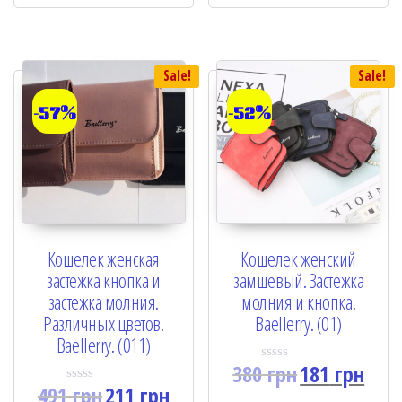
u
u
t
t
o
o
f
f
5
5
Sale!
Sale!
-57%
-52%
Кошелек женская
Кошелек женский
застежка кнопка и
замшевый. Застежка
застежка молния.
молния и кнопка.
Различных цветов.
Baellerry. (01)
Baellerry. (011)
380
грн
181
грн
R
a
491
грн
211
грн
R
t